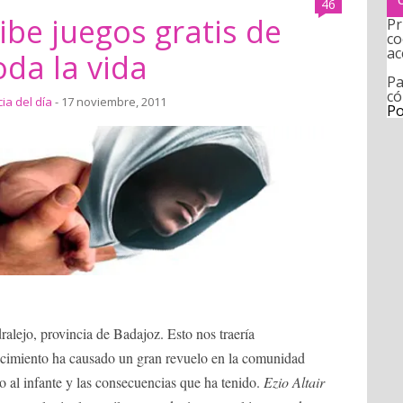
46
ibe juegos gratis de
Pr
co
ac
oda la vida
Pa
có
cia del día
- 17 noviembre, 2011
Po
alejo, provincia de Badajoz. Esto nos traería
acimiento ha causado un gran revuelo en la comunidad
 al infante y las consecuencias que ha tenido.
Ezio Altair