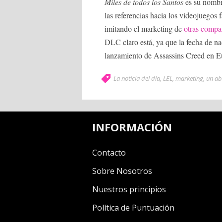
Miles de todos los Santos
es su nombre
las referencias hacia los videojuegos 
imitando el marketing de
otras compa
DLC claro está, ya que la fecha de na
lanzamiento de Assassins Creed en E
La noticia del día
,
LEL
,
marketing
,
un ab
INFORMACIÓN
Contacto
Sobre Nosotros
Nuestros principios
Política de Puntuación