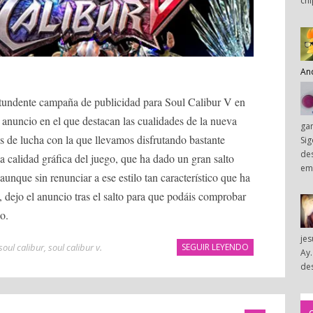
chi
An
undente campaña de publicidad para Soul Calibur V en
 anuncio en el que destacan las cualidades de la nueva
ga
s de lucha con la que llevamos disfrutando bastante
Sig
des
 calidad gráfica del juego, que ha dado un gran salto
em
 aunque sin renunciar a ese estilo tan característico que ha
, dejo el anuncio tras el salto para que podáis comprobar
lo.
je
soul calibur
,
soul calibur v
.
SEGUIR LEYENDO
Ay.
des