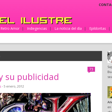
CONTA
Retro Amor
|
Indiegencias
|
La noticia del día
|
Epildoritas
|
G
Su
73
Bua
y su publicidad
sea
s
- 5 enero, 2012
An
en 