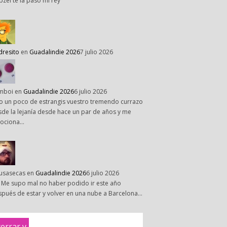
pzel te la paso mi rey
dresito
en
Guadalindie 2026
7 julio 2026
mboi
en
Guadalindie 2026
6 julio 2026
o un poco de estrangis vuestro tremendo currazo
de la lejanía desde hace un par de años y me
ociona…
susasecas
en
Guadalindie 2026
6 julio 2026
 Me supo mal no haber podido ir este año
pués de estar y volver en una nube a Barcelona…