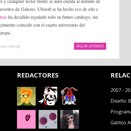
 y cualquier lector ilustre se dará cuenta al instante de
favoritos de Galious. Ubisoft se ha hecho eco de ello e
ñías
ha decidido regalarle todo su futuro catálogo, sin
cimiento coincide con el cuarto aniversario del
uropa.
razo Ubisoft
.
SEGUIR LEYENDO
REDACTORES
RELA
2007 - 20
Diseño:
B
Program
Gatitos A