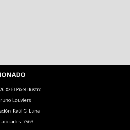
CIONADO
26 © El Píxel Ilustre
runo Louviers
ación:
Raúl G. Luna
cariciados: 7563