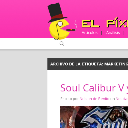
Artículos
|
Análisis
|
ARCHIVO DE LA ETIQUETA:
MARKETIN
Soul Calibur V 
Escrito por
Nelson de Benito
en
Noticia