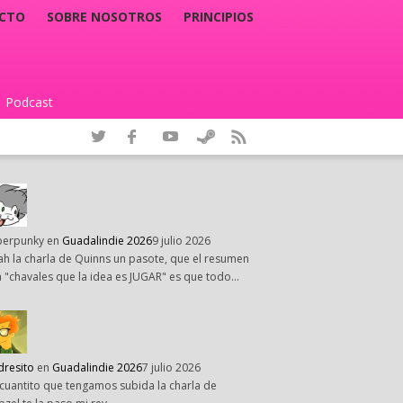
CTO
SOBRE NOSOTROS
PRINCIPIOS
Podcast
|
perpunky
en
Guadalindie 2026
9 julio 2026
h la charla de Quinns un pasote, que el resumen
 "chavales que la idea es JUGAR" es que todo…
dresito
en
Guadalindie 2026
7 julio 2026
cuantito que tengamos subida la charla de