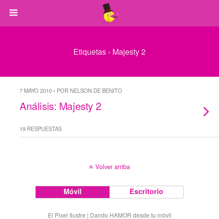
Etiquetas › Majesty 2
7 MAYO 2010 • POR NELSON DE BENITO
Análisis: Majesty 2
19 RESPUESTAS
Volver arriba
Móvil
Escritorio
El Pixel Ilustre | Dando HAMOR desde tu móvil