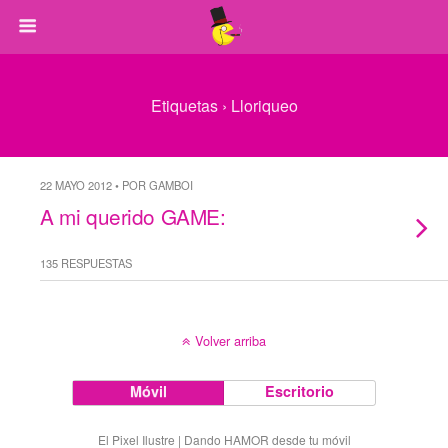
Etiquetas › Lloriqueo
22 MAYO 2012 • POR GAMBOI
A mi querido GAME:
135 RESPUESTAS
Volver arriba
Móvil
Escritorio
El Pixel Ilustre | Dando HAMOR desde tu móvil