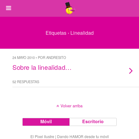
Etiquetas › Linealidad
24 MAYO 2010 • POR ANDRESITO
Sobre la linealidad…
52 RESPUESTAS
Volver arriba
Móvil
Escritorio
El Pixel Ilustre | Dando HAMOR desde tu móvil