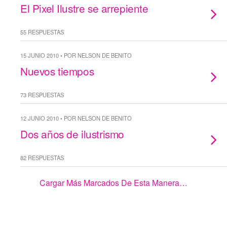
El Pixel Ilustre se arrepiente
55 RESPUESTAS
15 JUNIO 2010 • POR NELSON DE BENITO
Nuevos tiempos
73 RESPUESTAS
12 JUNIO 2010 • POR NELSON DE BENITO
Dos años de ilustrismo
82 RESPUESTAS
Cargar Más Marcados De Esta Manera…