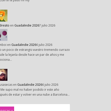
pzel te la paso mi rey
dresito
en
Guadalindie 2026
7 julio 2026
mboi
en
Guadalindie 2026
6 julio 2026
o un poco de estrangis vuestro tremendo currazo
de la lejanía desde hace un par de años y me
ociona…
susasecas
en
Guadalindie 2026
6 julio 2026
 Me supo mal no haber podido ir este año
pués de estar y volver en una nube a Barcelona…