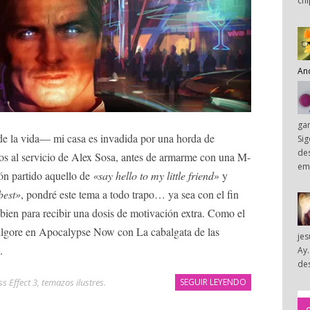
chi
An
ga
de la vida— mi casa es invadida por una horda de
Sig
des
ios al servicio de Alex Sosa, antes de armarme con una M-
em
ón partido aquello de
«say hello to my little friend
» y
best»
, pondré este tema a todo trapo… ya sea con el fin
 bien para recibir una dosis de motivación extra. Como el
Kilgore en Apocalypse Now con La cabalgata de las
je
.
Ay.
des
s Effect 3
,
temazos ilustres
.
SEGUIR LEYENDO