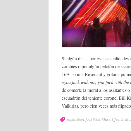
Si algún día —por esas casualidades 
zombies o por algún pelotón de sicar
16A1 o una Revenant y gritar a pulm
«
you fuck with me, you fuck with the 
de comerle la moral a los asaltantes o
escuadrón del teniente coronel Bill 
Valkirias, pero cien veces más flipado
Infiltration
,
Jack Wall
,
Mass Effect 2
,
Mas