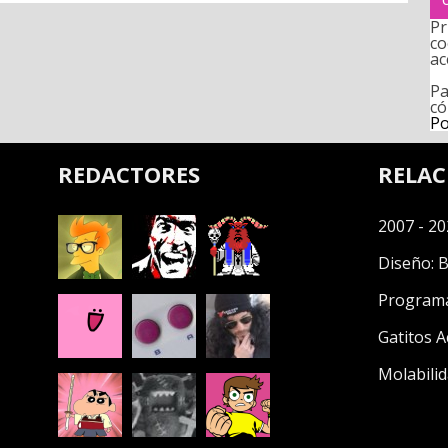
Pr
co
ac
Pa
có
Po
REDACTORES
RELA
2007 - 20
Diseño:
B
Program
Gatitos A
Molabilid