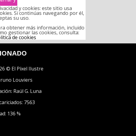
ivacidad y cookies: este sitio usa
okies. Si continúas navegando por él,
eptas su uso.
ra obtener más información, incluido
mo gestionar las cookies, consulta:
lítica de cookies
CIONADO
26 © El Píxel Ilustre
runo Louviers
ación:
Raúl G. Luna
cariciados: 7563
ad: 136 %