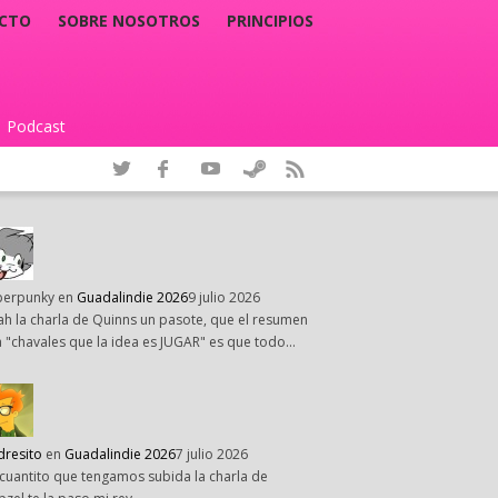
CTO
SOBRE NOSOTROS
PRINCIPIOS
Podcast
|
perpunky
en
Guadalindie 2026
9 julio 2026
h la charla de Quinns un pasote, que el resumen
 "chavales que la idea es JUGAR" es que todo…
dresito
en
Guadalindie 2026
7 julio 2026
cuantito que tengamos subida la charla de