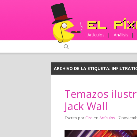
Artículos
|
Análisis
|
ARCHIVO DE LA ETIQUETA:
INFILTRATI
Temazos ilustre
Jack Wall
Escrito por
Ciro
en
Artículos
- 7 noviemb