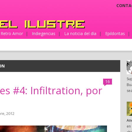
CONTA
Retro Amor
|
Indiegencias
|
La noticia del día
|
Epildoritas
|
ON
Su
16
Bua
s #4: Infiltration, por
sea
re, 2012
An
en 