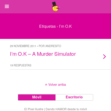
Etiquetas › I’m O.K
29 NOVIEMBRE 2011 • POR ANDRESITO
I’m O.K – A Murder Simulator
19 RESPUESTAS
Volver arriba
Móvil
Escritorio
El Pixel Ilustre | Dando HAMOR desde tu móvil