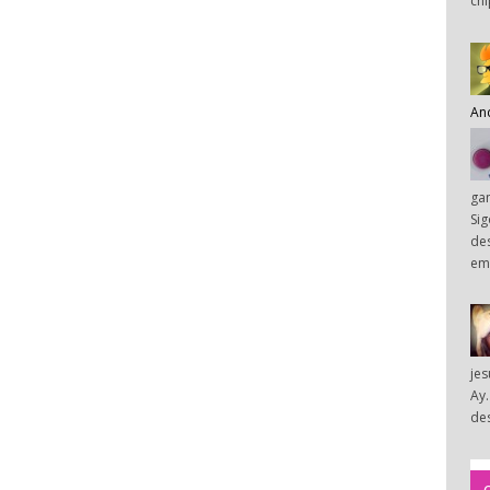
chi
An
ga
Sig
des
em
je
Ay.
des