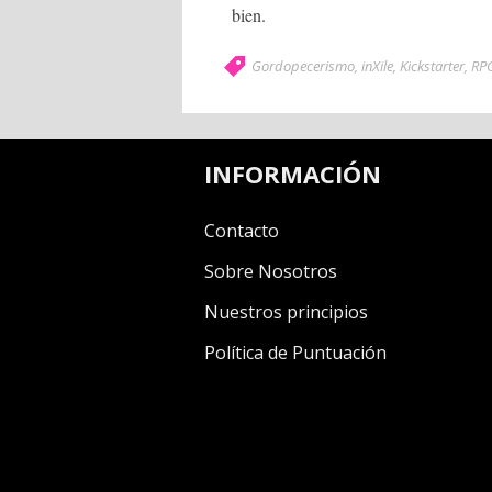
bien.
Gordopecerismo
,
inXile
,
Kickstarter
,
RP
INFORMACIÓN
Contacto
Sobre Nosotros
Nuestros principios
Política de Puntuación