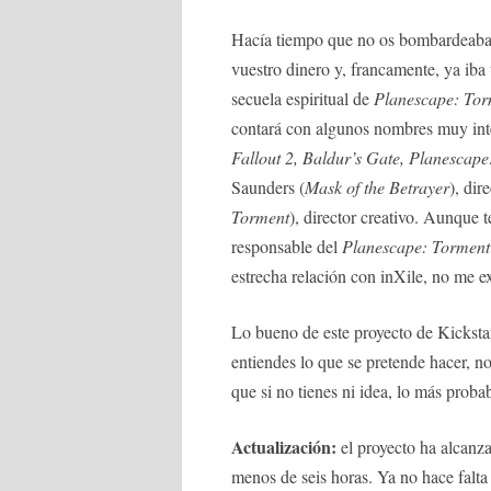
Hacía tiempo que no os bombardeaba c
vuestro dinero y, francamente, ya iba
secuela espiritual de
Planescape: Tor
contará con algunos nombres muy inte
Fallout 2, Baldur’s Gate, Planescap
Saunders (
Mask of the Betrayer
), di
Torment
), director creativo. Aunque 
responsable del
Planescape: Torment
estrecha relación con inXile, no me e
Lo bueno de este proyecto de Kickstar
entiendes lo que se pretende hacer, n
que si no tienes ni idea, lo más prob
Actualización:
el proyecto ha alcanza
menos de seis horas. Ya no hace falta 