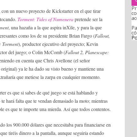
Pr
on un nuevo proyecto de Kickstarter en el que tirar
co
ac
 tocando.
Torment: Tides of Numenera
pretende ser la
ment
, una hazaña a la que aspira inXile, y para la que
Pa
có
resantes como los de su presidente Brian Fargo (
Fallout,
Po
e: Torment
), productor ejecutivo del proyecto; Kevin
rector del juego; o Colin McComb (
Fallout 2, Planescape:
teniendo en cuenta que Chris Avellone (el señor
original) ya le ha dado su visto bueno y mantiene una
xtrañaría que metiese la zarpa en cualquier momento.
ter es que si sabes de qué juego se está hablando y
o te hará falta que te vendan demasiado la moto; mientras
able es que te importe una mierda. Así que todos contentos.
do los 900.000 dólares que necesitaba para financiarse en
que tiréis dinero a la pantalla, aunque seguiría estando