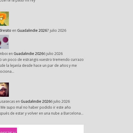
pzel te la paso mi rey
dresito
en
Guadalindie 2026
7 julio 2026
mboi
en
Guadalindie 2026
6 julio 2026
o un poco de estrangis vuestro tremendo currazo
de la lejanía desde hace un par de años y me
ociona…
susasecas
en
Guadalindie 2026
6 julio 2026
 Me supo mal no haber podido ir este año
pués de estar y volver en una nube a Barcelona…