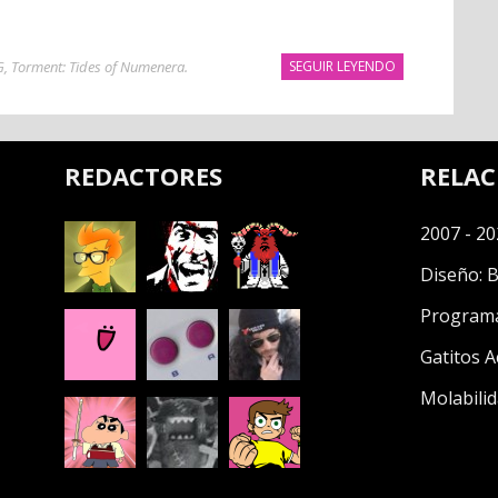
G
,
Torment: Tides of Numenera
.
SEGUIR LEYENDO
REDACTORES
RELA
2007 - 20
Diseño:
B
Program
Gatitos A
Molabilid