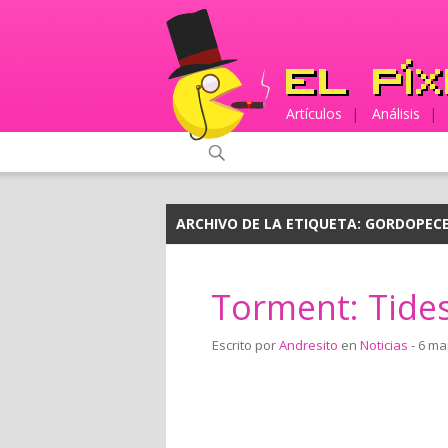
Artículos
|
Análisis
|
ARCHIVO DE LA ETIQUETA:
GORDOPEC
Torment: Tide
Escrito por
Andresito
en
Noticias
- 6 ma