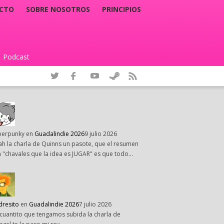
CTO
SOBRE NOSOTROS
PRINCIPIOS
Podcast
|
perpunky
en
Guadalindie 2026
9 julio 2026
h la charla de Quinns un pasote, que el resumen
 "chavales que la idea es JUGAR" es que todo…
dresito
en
Guadalindie 2026
7 julio 2026
cuantito que tengamos subida la charla de