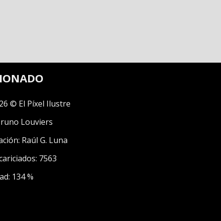
CIONADO
26 © El Píxel Ilustre
runo Louviers
ación:
Raúl G. Luna
cariciados: 7563
ad: 134 %