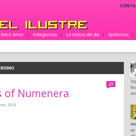
CONTA
Retro Amor
|
Indiegencias
|
La noticia del día
|
Epildoritas
|
ERISMO
Su
29
Bua
s of Numenera
sea
rzo, 2013
An
en 