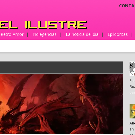
CONTA
Retro Amor
|
Indiegencias
|
La noticia del día
|
Epildoritas
|
Su
Bua
sea
An
en 