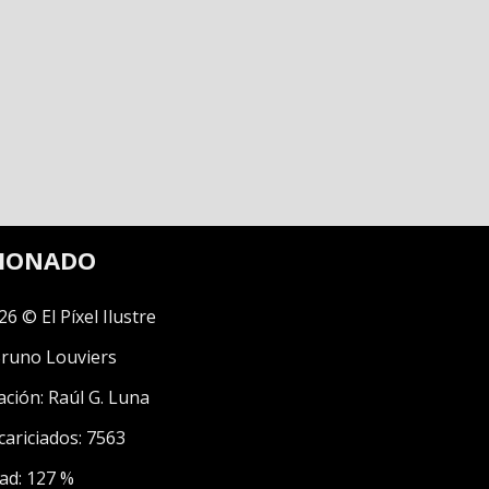
CIONADO
26 © El Píxel Ilustre
runo Louviers
ación:
Raúl G. Luna
cariciados: 7563
ad: 127 %