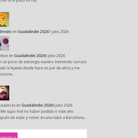
pzel te la paso mi rey
dresito
en
Guadalindie 2026
7 julio 2026
mboi
en
Guadalindie 2026
6 julio 2026
o un poco de estrangis vuestro tremendo currazo
de la lejanía desde hace un par de años y me
ociona…
susasecas
en
Guadalindie 2026
6 julio 2026
 Me supo mal no haber podido ir este año
pués de estar y volver en una nube a Barcelona…