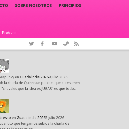
CTO
SOBRE NOSOTROS
PRINCIPIOS
Podcast
|
perpunky
en
Guadalindie 2026
9 julio 2026
h la charla de Quinns un pasote, que el resumen
 "chavales que la idea es JUGAR" es que todo…
dresito
en
Guadalindie 2026
7 julio 2026
cuantito que tengamos subida la charla de