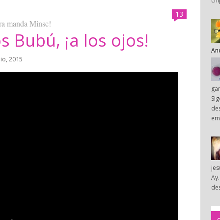
chi
13
ora manda Minsc!
os Bubú, ¡a los ojos!
An
lio, 2015
ga
Sig
des
em
je
Ay.
des