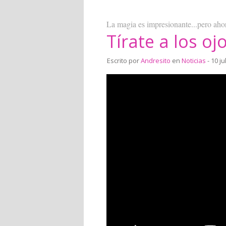
La magia es impresionante...pero ah
Tírate a los oj
Escrito por
Andresito
en
Noticias
- 10 ju