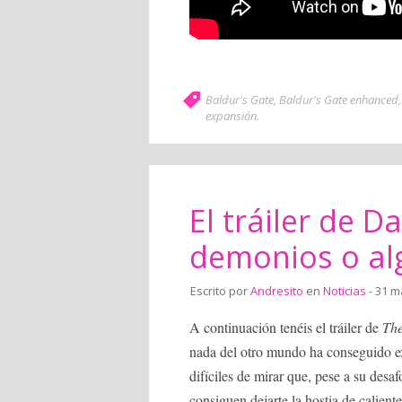
Baldur's Gate
,
Baldur's Gate enhanced
expansión
.
El tráiler de 
demonios o al
Escrito por
Andresito
en
Noticias
- 31 m
A continuación tenéis el tráiler de
The
nada del otro mundo ha conseguido ex
difíciles de mirar que, pese a su des
consiguen dejarte la hostia de calient