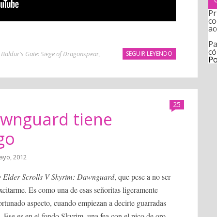
Pr
co
ac
Pa
có
,
Baldur's Gate: Siege of Dragonspear
,
SEGUIR LEYENDO
Po
25
Dawnguard tiene
go
ayo, 2012
 Elder Scrolls V Skyrim: Dawnguard
, que pese a no ser
citarme. Es como una de esas señoritas ligeramente
afortunado aspecto, cuando empiezan a decirte guarradas
e. Ese es en el fondo Skyrim, una fea con el pico de oro.