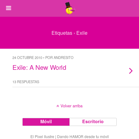
Etiquetas › Exile
24 OCTUBRE 2010 • POR ANDRESITO
Exile: A New World
13 RESPUESTAS
Volver arriba
Móvil
Escritorio
El Pixel Ilustre | Dando HAMOR desde tu móvil