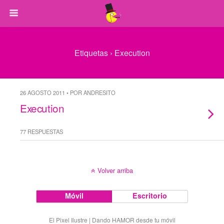
Etiquetas › Execution
26 AGOSTO 2011 • POR ANDRESITO
Execution
77 RESPUESTAS
Volver arriba
Móvil
Escritorio
El Pixel Ilustre | Dando HAMOR desde tu móvil