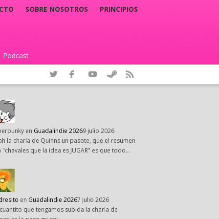
CTO
SOBRE NOSOTROS
PRINCIPIOS
Podcast
|
perpunky
en
Guadalindie 2026
9 julio 2026
h la charla de Quinns un pasote, que el resumen
 "chavales que la idea es JUGAR" es que todo…
dresito
en
Guadalindie 2026
7 julio 2026
cuantito que tengamos subida la charla de