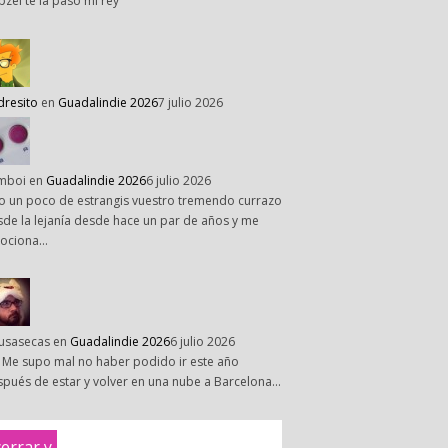
pzel te la paso mi rey
dresito
en
Guadalindie 2026
7 julio 2026
mboi
en
Guadalindie 2026
6 julio 2026
o un poco de estrangis vuestro tremendo currazo
de la lejanía desde hace un par de años y me
ociona…
susasecas
en
Guadalindie 2026
6 julio 2026
 Me supo mal no haber podido ir este año
pués de estar y volver en una nube a Barcelona…