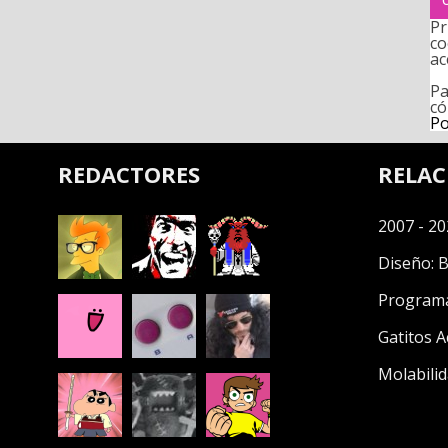
Pr
co
ac
Pa
có
Po
REDACTORES
RELA
2007 - 20
Diseño:
B
Program
Gatitos A
Molabilid