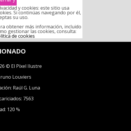
ivacidad y cookies: este sitio usa
okies. Si continúas navegando por él,
eptas su uso.
ra obtener más información, incluido
mo gestionar las cookies, consulta:
lítica de cookies
CIONADO
26 © El Píxel Ilustre
runo Louviers
ación:
Raúl G. Luna
cariciados: 7563
ad: 120 %