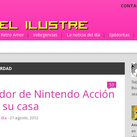
CONTA
Retro Amor
|
Indiegencias
|
La noticia del día
|
Epildoritas
|
ERDAD
Su
53
Bua
dor de Nintendo Acción
sea
n su casa
 día
- 21 agosto, 2012
An
en 