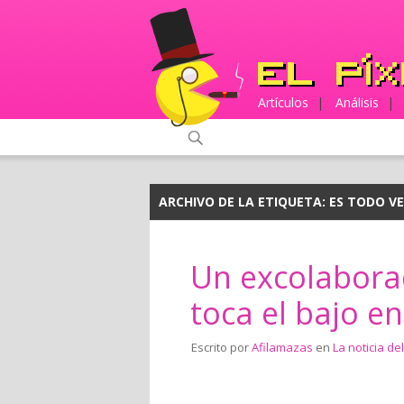
Artículos
|
Análisis
|
ARCHIVO DE LA ETIQUETA:
ES TODO V
Un excolabora
toca el bajo e
Escrito por
Afilamazas
en
La noticia del