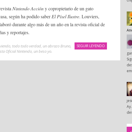
chi
revista
Nintendo Acción
y copropietario de un gato
 casa, según ha podido saber
El Píxel Ilustre
. Louviers,
laboró durante algo más de un año en la revista oficial de
An
as y reportajes.
 viendo
,
todo todo verdad
,
un abrazo Bruno
,
SEGUIR LEYENDO
ta Oficial Nintendo
,
un beso yo
.
ga
Sig
des
em
je
Ay.
des