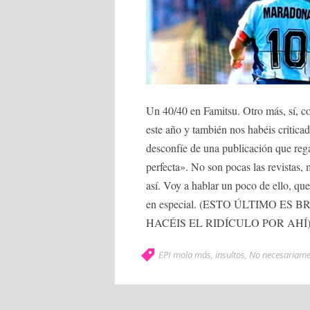
Un 40/40 en Famitsu. Otro más, sí, c
este año y también nos habéis critica
desconfíe de una publicación que regal
perfecta». No son pocas las revistas,
así. Voy a hablar un poco de ello, qu
en especial. (ESTO ÚLTIMO ES
HACÉIS EL RIDÍCULO POR AHÍ)
EPI mola más
,
insultos
,
No necesariame