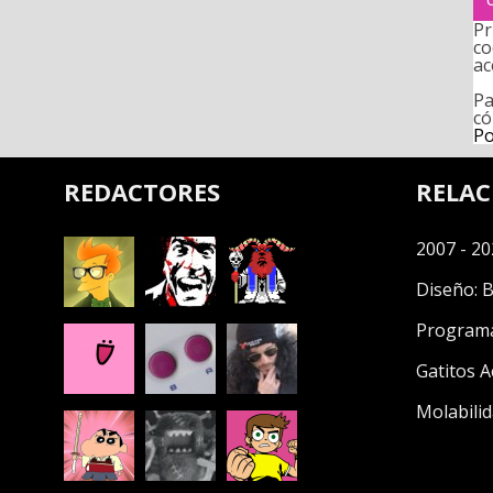
Pr
co
ac
Pa
có
Po
REDACTORES
RELA
2007 - 20
Diseño:
B
Program
Gatitos A
Molabilid