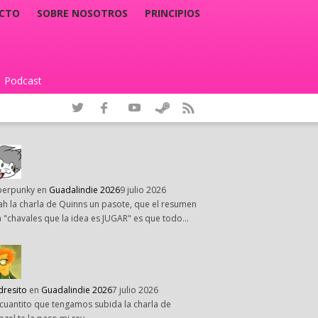
CTO
SOBRE NOSOTROS
PRINCIPIOS
Podcast
|
perpunky
en
Guadalindie 2026
9 julio 2026
h la charla de Quinns un pasote, que el resumen
 "chavales que la idea es JUGAR" es que todo…
dresito
en
Guadalindie 2026
7 julio 2026
cuantito que tengamos subida la charla de