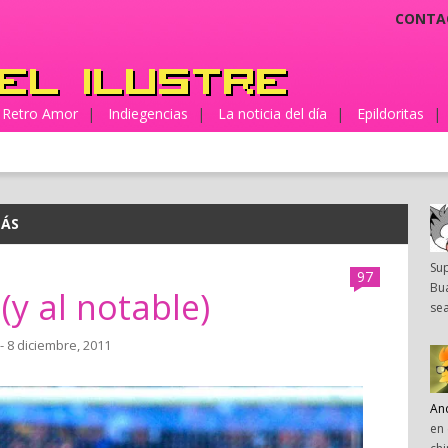
CONTA
Retro Amor
|
Indiegencias
|
La noticia del día
|
Epildoritas
|
MÁS
Su
97
Bua
 (y al notable)
sea
- 8 diciembre, 2011
An
en 