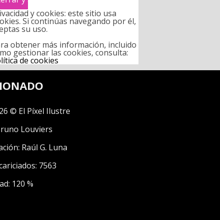
ivacidad y cookies: este sitio usa
okies. Si continúas navegando por él,
eptas su uso.
ra obtener más información, incluido
mo gestionar las cookies, consulta:
lítica de cookies
CIONADO
26 © El Píxel Ilustre
runo Louviers
ación:
Raúl G. Luna
cariciados: 7563
ad: 120 %