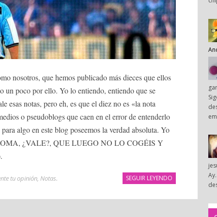
chi
An
omo nosotros, que hemos publicado más dieces que ellos
ga
do un poco por ello. Yo lo entiendo, entiendo que se
Sig
e esas notas, pero eh, es que el diez no es «la nota
des
 medios o pseudoblogs que caen en el error de entenderlo
em
e para algo en este blog poseemos la verdad absoluta. Yo
 BROMA, ¿VALE?, QUE LUEGO NO LO COGÉIS Y
.
je
Ay.
nte tu opinión
,
Notas
.
SEGUIR LEYENDO
des