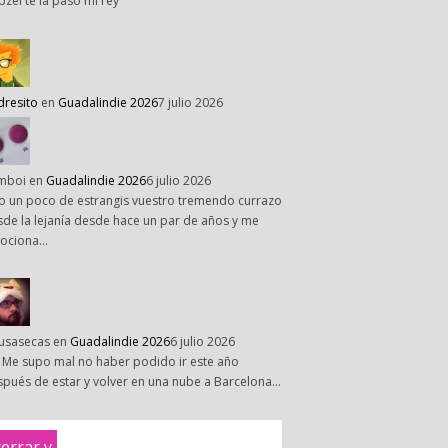
pzel te la paso mi rey
dresito
en
Guadalindie 2026
7 julio 2026
mboi
en
Guadalindie 2026
6 julio 2026
o un poco de estrangis vuestro tremendo currazo
de la lejanía desde hace un par de años y me
ociona…
susasecas
en
Guadalindie 2026
6 julio 2026
 Me supo mal no haber podido ir este año
pués de estar y volver en una nube a Barcelona…