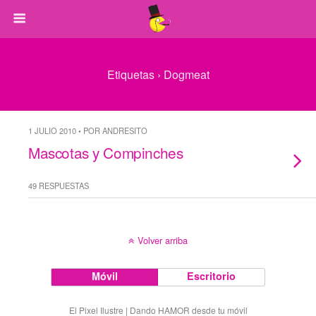
Etiquetas › Dogmeat
1 JULIO 2010 • POR ANDRESITO
Mascotas y Compinches
49 RESPUESTAS
Volver arriba
Móvil
Escritorio
El Pixel Ilustre | Dando HAMOR desde tu móvil