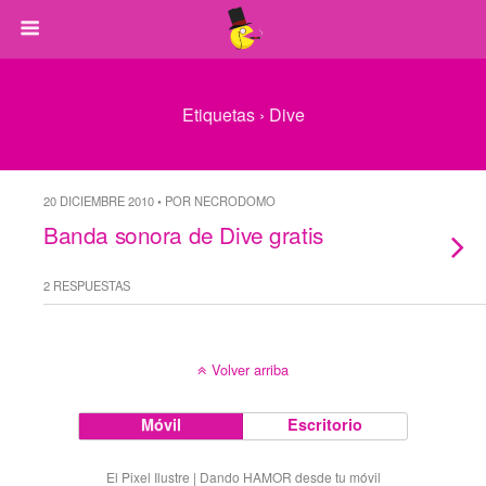
Etiquetas › Dive
20 DICIEMBRE 2010 • POR NECRODOMO
Banda sonora de Dive gratis
2 RESPUESTAS
Volver arriba
Móvil
Escritorio
El Pixel Ilustre | Dando HAMOR desde tu móvil