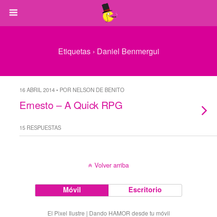
Etiquetas › Daniel Benmergui
16 ABRIL 2014 • POR NELSON DE BENITO
Ernesto – A Quick RPG
15 RESPUESTAS
Volver arriba
Móvil
Escritorio
El Pixel Ilustre | Dando HAMOR desde tu móvil