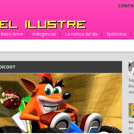
CONTA
Retro Amor
|
Indiegencias
|
La noticia del día
|
Epildoritas
|
DICOOT
Su
Bua
sea
An
en 