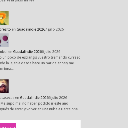
pzel te la paso mi rey
dresito
en
Guadalindie 2026
7 julio 2026
mboi
en
Guadalindie 2026
6 julio 2026
o un poco de estrangis vuestro tremendo currazo
de la lejanía desde hace un par de años y me
ociona…
susasecas
en
Guadalindie 2026
6 julio 2026
 Me supo mal no haber podido ir este año
pués de estar y volver en una nube a Barcelona…