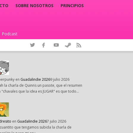
CTO
SOBRE NOSOTROS
PRINCIPIOS
Podcast
|
perpunky
en
Guadalindie 2026
9 julio 2026
h la charla de Quinns un pasote, que el resumen
 "chavales que la idea es JUGAR" es que todo…
dresito
en
Guadalindie 2026
7 julio 2026
cuantito que tengamos subida la charla de