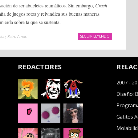
sación de ser abueletes reumáticos. Sin embargo,
Crash
ña de juegos rotos y reivindica sus buenas maneras
mierda sobre la que se sustenta.
tion
,
Retro Amor
.
SEGUIR LEYENDO
REDACTORES
RELA
2007 - 20
Diseño:
B
Program
Gatitos A
Molabilid