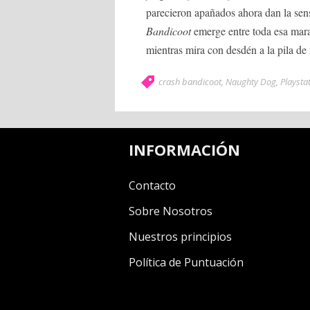
parecieron apañados ahora dan la sen
Bandicoot
emerge entre toda esa mara
mientras mira con desdén a la pila de 
crash bandicoot
,
Naughty Dog
,
Playsta
INFORMACIÓN
Contacto
Sobre Nosotros
Nuestros principios
Política de Puntuación