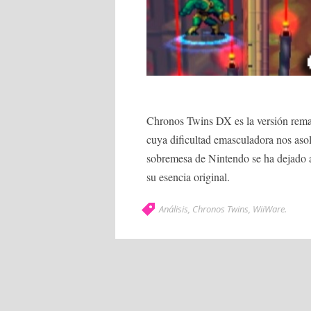
Chronos Twins DX es la versión rema
cuya dificultad emasculadora nos asol
sobremesa de Nintendo se ha dejado atr
su esencia original.
Análisis
,
Chronos Twins
,
WiiWare
.