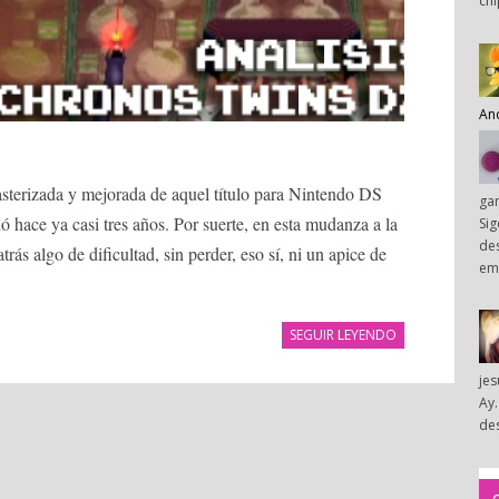
chi
An
sterizada y mejorada de aquel título para Nintendo DS
ga
ó hace ya casi tres años. Por suerte, en esta mudanza a la
Sig
des
ás algo de dificultad, sin perder, eso sí, ni un apice de
em
SEGUIR LEYENDO
je
Ay.
des