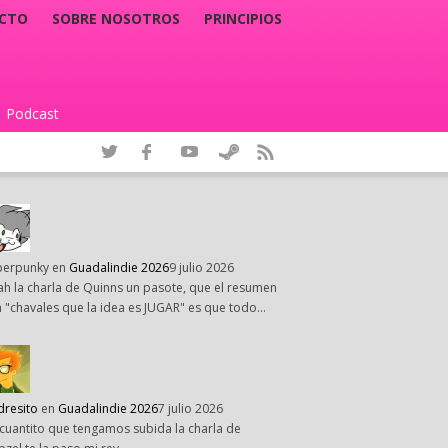
CTO
SOBRE NOSOTROS
PRINCIPIOS
Podcast
|
perpunky
en
Guadalindie 2026
9 julio 2026
h la charla de Quinns un pasote, que el resumen
 "chavales que la idea es JUGAR" es que todo…
dresito
en
Guadalindie 2026
7 julio 2026
cuantito que tengamos subida la charla de