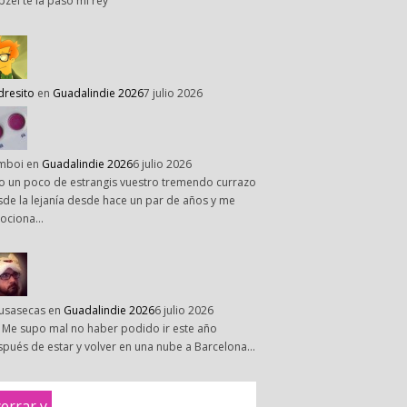
pzel te la paso mi rey
dresito
en
Guadalindie 2026
7 julio 2026
mboi
en
Guadalindie 2026
6 julio 2026
o un poco de estrangis vuestro tremendo currazo
de la lejanía desde hace un par de años y me
ociona…
susasecas
en
Guadalindie 2026
6 julio 2026
 Me supo mal no haber podido ir este año
pués de estar y volver en una nube a Barcelona…