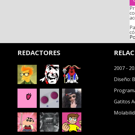
Pr
co
ac
Pa
có
Po
REDACTORES
RELA
2007 - 20
Diseño:
B
Program
Gatitos A
Molabilid