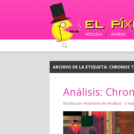
Artículos
|
Análisis
|
ARCHIVO DE LA ETIQUETA:
CHRONOS 
Análisis: Chro
Escrito por
Andresito
en
Análisis
- 5 ma