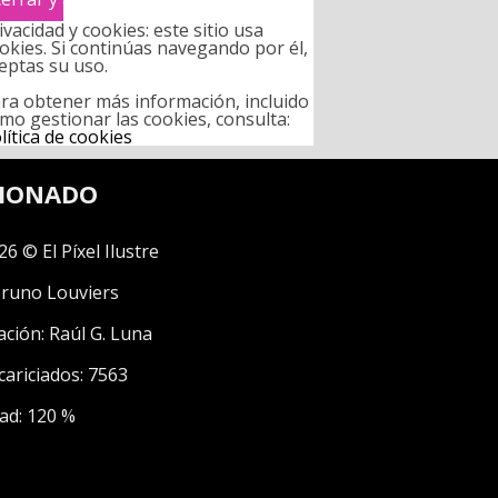
ivacidad y cookies: este sitio usa
okies. Si continúas navegando por él,
eptas su uso.
ra obtener más información, incluido
mo gestionar las cookies, consulta:
lítica de cookies
CIONADO
26 © El Píxel Ilustre
runo Louviers
ación:
Raúl G. Luna
cariciados: 7563
ad: 120 %