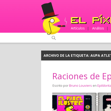
Artículos
|
Análisis
|
ARCHIVO DE LA ETIQUETA:
AUPA ATLE
Raciones de Ep
Escrito por
Bruno Louviers
en
Epildorit