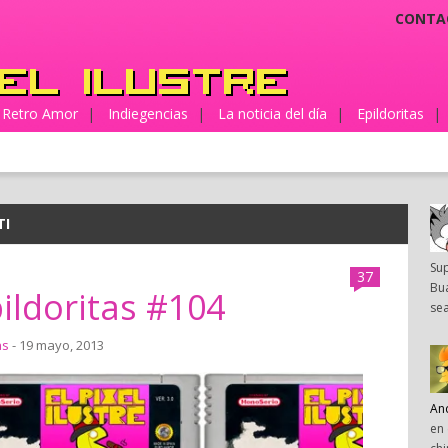
CONTA
Retro Amor
|
Indiegencias
|
La noticia del día
|
Epildoritas
|
TI
Su
37
Bua
ildoritas #104
sea
as
- 19 mayo, 2013
An
en 