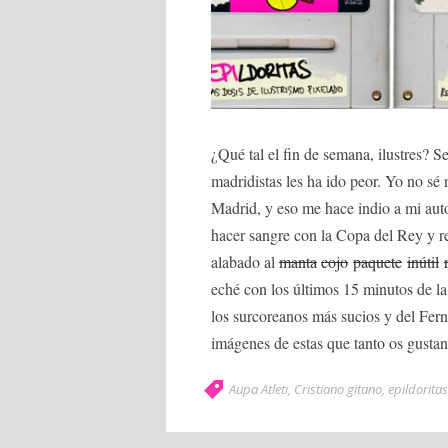
¿Qué tal el fin de semana, ilustres? S
madridistas les ha ido peor. Yo no sé 
Madrid, y eso me hace indio a mi au
hacer sangre con la Copa del Rey y re
alabado al
manta
cojo
paquete
inútil
eché con los últimos 15 minutos de la
los surcoreanos más sucios y del Fer
imágenes de estas que tanto os gustan
Aupa Atleti
,
Cristiano gitano
,
epildoritas