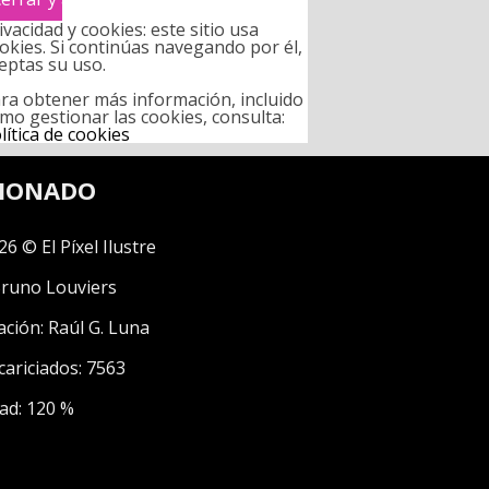
ivacidad y cookies: este sitio usa
okies. Si continúas navegando por él,
eptas su uso.
ra obtener más información, incluido
mo gestionar las cookies, consulta:
lítica de cookies
CIONADO
26 © El Píxel Ilustre
runo Louviers
ación:
Raúl G. Luna
cariciados: 7563
ad: 120 %