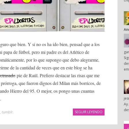
chi
An
eguro que bien. Y si no os ha ido bien, pensad que a los
ni papa de fútbol, pero mi padre es del Atlético de
ga
Sig
tomáticamente, por lo que supongo que debo alegrarme,
des
írme de la cantidad de veces que en este blog se ha
em
retrasado
pie de Raúl. Prefiero destacar las risas que me
 prórroga, que fueron dignos del Milan más borricos, de
nando Hierro del 95. O mejor, os pongo unas cuantas
.
je
Ay.
des
,
tumblr
.
SEGUIR LEYENDO