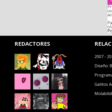
Pr
co
ac
Pa
có
Po
REDACTORES
RELA
2007 - 20
Diseño:
B
Program
Gatitos A
Molabilid