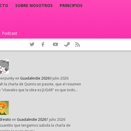
CTO
SOBRE NOSOTROS
PRINCIPIOS
Podcast
|
perpunky
en
Guadalindie 2026
9 julio 2026
h la charla de Quinns un pasote, que el resumen
 "chavales que la idea es JUGAR" es que todo…
dresito
en
Guadalindie 2026
7 julio 2026
cuantito que tengamos subida la charla de