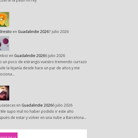
pzel te la paso mi rey
dresito
en
Guadalindie 2026
7 julio 2026
mboi
en
Guadalindie 2026
6 julio 2026
o un poco de estrangis vuestro tremendo currazo
de la lejanía desde hace un par de años y me
ociona…
susasecas
en
Guadalindie 2026
6 julio 2026
 Me supo mal no haber podido ir este año
pués de estar y volver en una nube a Barcelona…