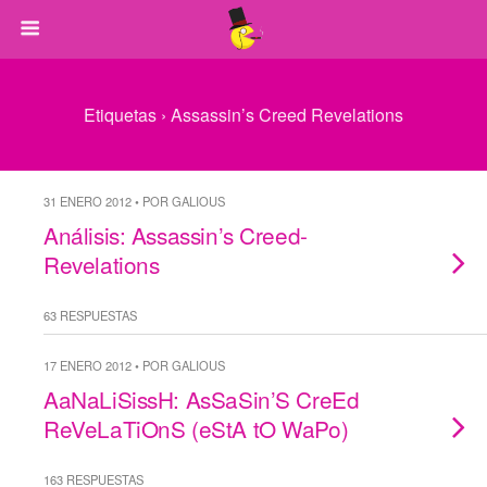
Etiquetas › Assassin’s Creed Revelations
31 ENERO 2012 • POR GALIOUS
Análisis: Assassin’s Creed-
Revelations
63 RESPUESTAS
17 ENERO 2012 • POR GALIOUS
AaNaLiSissH: AsSaSin’S CreEd
ReVeLaTiOnS (eStA tO WaPo)
163 RESPUESTAS