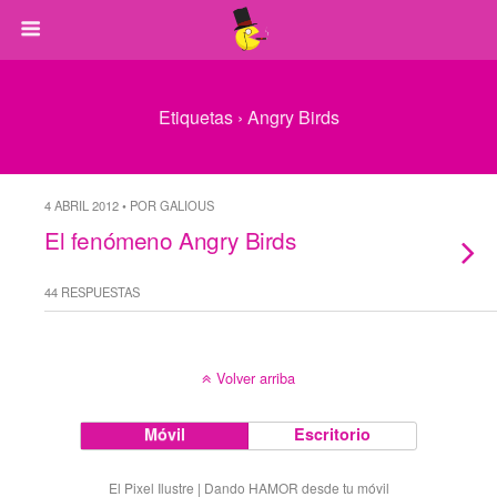
Etiquetas › Angry Birds
4 ABRIL 2012 • POR GALIOUS
El fenómeno Angry Birds
44 RESPUESTAS
Volver arriba
Móvil
Escritorio
El Pixel Ilustre | Dando HAMOR desde tu móvil