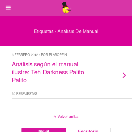
Etiquetas › Análisis De Manual
3 FEBRERO 2012 • POR PLABOPEIN
Análisis según el manual
ilustre: Teh Darkness Palito
Palito
30 RESPUESTAS
Volver arriba
Móvil
Escritorio