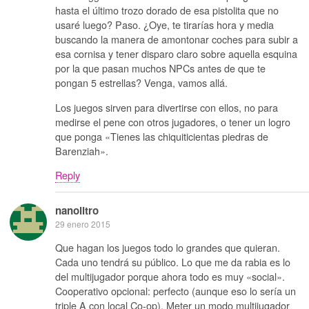
hasta el último trozo dorado de esa pistolita que no
usaré luego? Paso. ¿Oye, te tirarías hora y media
buscando la manera de amontonar coches para subir a
esa cornisa y tener disparo claro sobre aquella esquina
por la que pasan muchos NPCs antes de que te
pongan 5 estrellas? Venga, vamos allá.
Los juegos sirven para divertirse con ellos, no para
medirse el pene con otros jugadores, o tener un logro
que ponga «Tienes las chiquiticientas piedras de
Barenziah».
Reply
nanolitro
29 enero 2015
Que hagan los juegos todo lo grandes que quieran.
Cada uno tendrá su público. Lo que me da rabia es lo
del multijugador porque ahora todo es muy «social».
Cooperativo opcional: perfecto (aunque eso lo sería un
triple A con local Co-op). Meter un modo multijugador