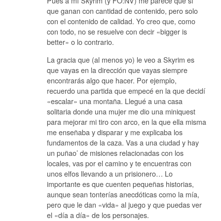
Pues a mí Skyrim (y FO:NV) me parece que sí
que ganan con cantidad de contenido, pero solo
con el contenido de calidad. Yo creo que, como
con todo, no se resuelve con decir «bigger is
better» o lo contrario.
La gracia que (al menos yo) le veo a Skyrim es
que vayas en la dirección que vayas siempre
encontrarás algo que hacer. Por ejemplo,
recuerdo una partida que empecé en la que decidí
«escalar» una montaña. Llegué a una casa
solitaria donde una mujer me dio una miniquest
para mejorar mi tiro con arco, en la que ella misma
me enseñaba y disparar y me explicaba los
fundamentos de la caza. Vas a una ciudad y hay
un puñao’ de misiones relacionadas con los
locales, vas por el camino y te encuentras con
unos elfos llevando a un prisionero… Lo
importante es que cuenten pequeñas historias,
aunque sean tonterías anecdóticas como la mía,
pero que le dan «vida» al juego y que puedas ver
el «día a día» de los personajes.