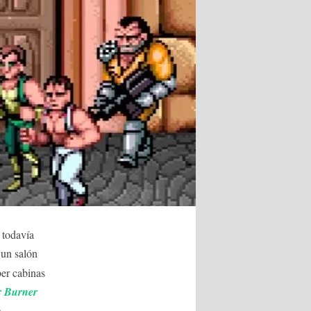
 todavía
 un salón
ber cabinas
r Burner
n
.