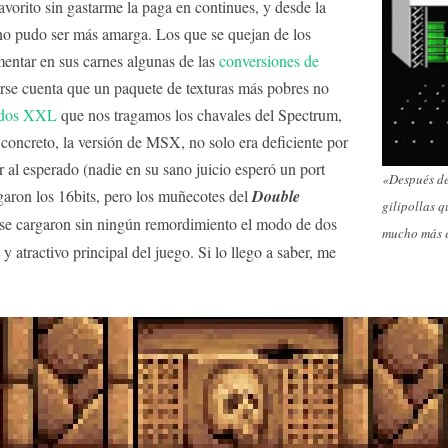
avorito sin gastarme la paga en continues, y desde la
 no pudo ser más amarga. Los que se quejan de los
entar en sus carnes algunas de las
conversiones de
rse cuenta que un paquete de texturas más pobres no
rdos XXL
que nos tragamos los chavales del Spectrum,
creto, la versión de MSX, no solo era deficiente por
r al esperado (nadie en su sano juicio esperó un port
«Después de
egaron los 16bits, pero los muñecotes del
Double
gilipollas q
e cargaron sin ningún remordimiento el modo de dos
mucho más é
 y atractivo principal del juego. Si lo llego a saber, me