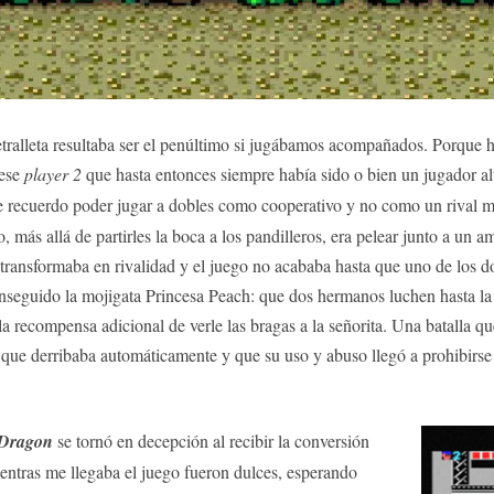
etralleta resultaba ser el penúltimo si jugábamos acompañados. Porque
 ese
player 2
que hasta entonces siempre había sido o bien un jugador a
e recuerdo poder jugar a dobles como cooperativo y no como un rival m
, más allá de partirles la boca a los pandilleros, era pelear junto a un 
e transformaba en rivalidad y el juego no acababa hasta que uno de los 
seguido la mojigata Princesa Peach: que dos hermanos luchen hasta la m
la recompensa adicional de verle las bragas a la señorita. Una batalla 
que derribaba automáticamente y que su uso y abuso llegó a prohibirse 
 Dragon
se tornó en decepción al recibir la conversión
ntras me llegaba el juego fueron dulces, esperando