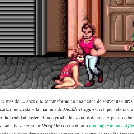
e más de 20 años que se transformó en una tienda de souvenirs cutres,
icarte donde estaba la máquina de
Double Dragon
en el que antaño era
 en la localidad costera donde pasaba los veranos de crío. A pesar de ha
 llamativas, como un
Hang On
con manillar o
una impresionante
Afte
nedas de cinco duros acababan siempre en la ranura de
Double Drago