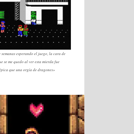
 semanas esperando el juego, la cara de
ue se me quedo al ver esta mierda fue
pica que una orgía de dragones»