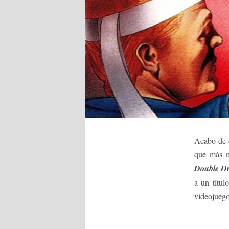
Acabo de 
que más m
Double D
a un títul
videojuego