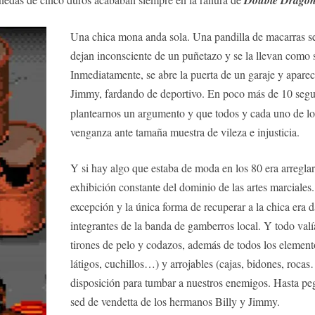
Una chica mona anda sola. Una pandilla de macarras se 
dejan inconsciente de un puñetazo y se la llevan como s
Inmediatamente, se abre la puerta de un garaje y aparec
Jimmy, fardando de deportivo. En poco más de 10 seg
plantearnos un argumento y que todos y cada uno de los
venganza ante tamaña muestra de vileza e injusticia.
Y si hay algo que estaba de moda en los 80 era arregla
exhibición constante del dominio de las artes marciales
excepción y la única forma de recuperar a la chica era d
integrantes de la banda de gamberros local. Y todo valí
tirones de pelo y codazos, además de todos los elemento
látigos, cuchillos…) y arrojables (cajas, bidones, roca
disposición para tumbar a nuestros enemigos. Hasta peg
sed de vendetta de los hermanos Billy y Jimmy.