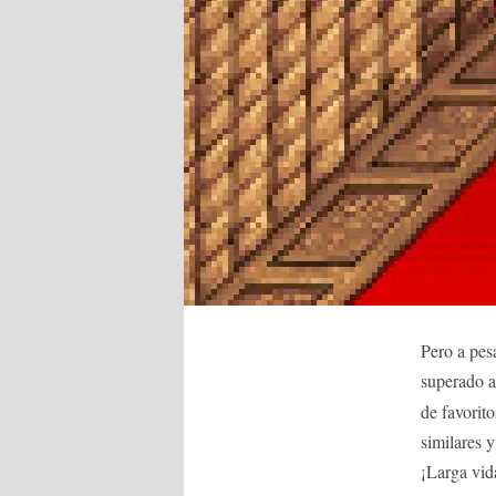
Pero a pes
superado a
de favorito
similares y
¡Larga vid