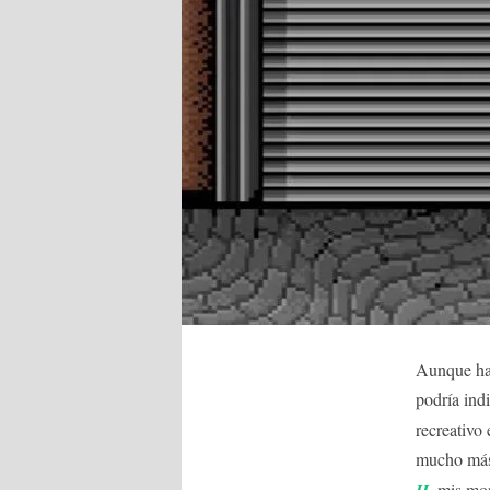
Aunque hac
podría ind
recreativo
mucho más
II
, mis mo