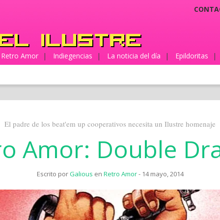
CONTA
Retro Amor
|
Indiegencias
|
La noticia del día
|
Epildoritas
|
El padre de los beat'em up cooperativos necesita un Ilustre homenaje
ro Amor: Double Dr
Escrito por
Galious
en
Retro Amor
- 14 mayo, 2014