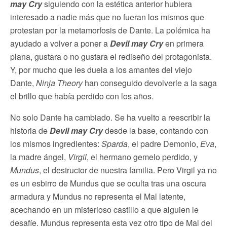
may Cry
siguiendo con la estética anterior hubiera
interesado a nadie más que no fueran los mismos que
protestan por la metamorfosis de Dante. La polémica ha
ayudado a volver a poner a
Devil may Cry
en primera
plana, gustara o no gustara el rediseño del protagonista.
Y, por mucho que les duela a los amantes del viejo
Dante,
Ninja Theory
han conseguido devolverle a la saga
el brillo que había perdido con los años.
No solo Dante ha cambiado. Se ha vuelto a reescribir la
historia de
Devil may Cry
desde la base, contando con
los mismos ingredientes:
Sparda
, el padre Demonio,
Eva
,
la madre ángel,
Virgil
, el hermano gemelo perdido, y
Mundus
, el destructor de nuestra familia. Pero Virgil ya no
es un esbirro de Mundus que se oculta tras una oscura
armadura y Mundus no representa el Mal latente,
acechando en un misterioso castillo a que alguien le
desafíe. Mundus representa esta vez otro tipo de Mal del