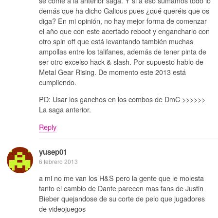
se come a la anterior saga. Y si a eso sumamos todo lo
demás que ha dicho Galious pues ¿qué queréis que os
diga? En mi opinión, no hay mejor forma de comenzar
el año que con este acertado reboot y engancharlo con
otro spin off que está levantando también muchas
ampollas entre los talifanes, además de tener pinta de
ser otro excelso hack & slash. Por supuesto hablo de
Metal Gear Rising. De momento este 2013 está
cumpliendo.
PD: Usar los ganchos en los combos de DmC >>>>>>
La saga anterior.
Reply
yusep01
6 febrero 2013
a mi no me van los H&S pero la gente que le molesta
tanto el cambio de Dante parecen mas fans de Justin
Bieber quejandose de su corte de pelo que jugadores
de videojuegos