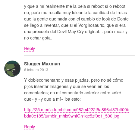
y que a mí realmente me la pela si reboot sí o reboot
no, pero me resulta muy loleante la cantidad de trolas
que la gente quemada con el cambio de look de Donte
se llegó a inventar, que si el Vorgiliosaurio, que si era
una precuela del Devil May Cry original… para mear y
no echar gota.
Reply
Slugger Maxman
6 febrero 2013
Y doblecomentario y esas pijadas, pero no sé cómo
pijos insertar imágenes y que se vean en los
comentarios; en mi comentario anterior entre «diré
que» y «y que a mí» iba esto:
http://25.media.tumblr.com/082e4222f5a896ef37bff00b
bda0e185/tumblr_mhlx9wnfGh1qc5zf0o1_500.jpg
Reply