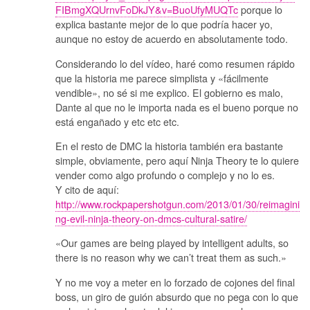
FIBmgXQUrnvFoDkJY&v=BuoUfyMUQTc
porque lo
explica bastante mejor de lo que podría hacer yo,
aunque no estoy de acuerdo en absolutamente todo.
Considerando lo del vídeo, haré como resumen rápido
que la historia me parece simplista y «fácilmente
vendible», no sé si me explico. El gobierno es malo,
Dante al que no le importa nada es el bueno porque no
está engañado y etc etc etc.
En el resto de DMC la historia también era bastante
simple, obviamente, pero aquí Ninja Theory te lo quiere
vender como algo profundo o complejo y no lo es.
Y cito de aquí:
http://www.rockpapershotgun.com/2013/01/30/reimagini
ng-evil-ninja-theory-on-dmcs-cultural-satire/
«Our games are being played by intelligent adults, so
there is no reason why we can’t treat them as such.»
Y no me voy a meter en lo forzado de cojones del final
boss, un giro de guión absurdo que no pega con lo que