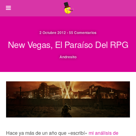
2 Octubre 2012 • 55 Comentarios
New Vegas, El Paraíso Del RPG
Andresito
Hace ya más de un año que «escribí»
mi análisis de