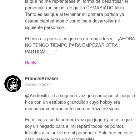
la que no me replantease mi forma de desarrollar el
personaje (un sniper de gatillo DEMASIADO fácil).
Tanto es así que al terminar mi primera partida ya
estaba planteándome como iba a desarrollar mi
siguiente personaje.
El único «»pero»» es que es un robavidas y… ¡AHORA
NO TENGO TIEMPO PARA EMPEZAR OTRA
PARTIDA! :___(
Reply
FrancisBreaker
2 octubre 2012
@Andresito: «La segunda vez que comencé el juego lo
hice con un estúpido grandullón cuyo hobby era
machacar supermutantes con un trozo de viga»
En mi caso fue la primera vez que jugué y puesto que
soy un negado para el rol repartí todos los puntos
iniciales a la fuerza de mi personaje. Solo que en este
caso usé de arma un guardarraíles…