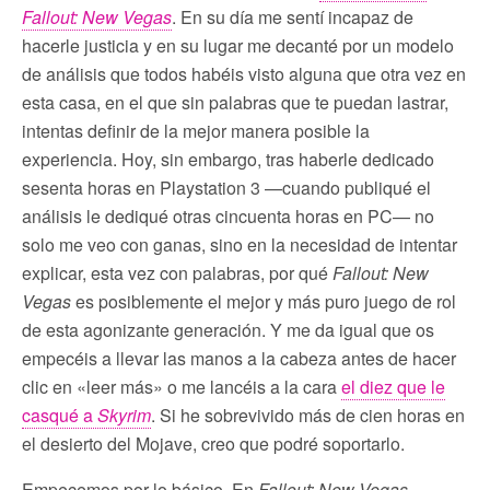
Fallout: New Vegas
. En su día me sentí incapaz de
hacerle justicia y en su lugar me decanté por un modelo
de análisis que todos habéis visto alguna que otra vez en
esta casa, en el que sin palabras que te puedan lastrar,
intentas definir de la mejor manera posible la
experiencia. Hoy, sin embargo, tras haberle dedicado
sesenta horas en Playstation 3 —cuando publiqué el
análisis le dediqué otras cincuenta horas en PC— no
solo me veo con ganas, sino en la necesidad de intentar
explicar, esta vez con palabras, por qué
Fallout: New
Vegas
es posiblemente el mejor y más puro juego de rol
de esta agonizante generación. Y me da igual que os
empecéis a llevar las manos a la cabeza antes de hacer
clic en «leer más» o me lancéis a la cara
el diez que le
casqué a
Skyrim
. Si he sobrevivido más de cien horas en
el desierto del Mojave, creo que podré soportarlo.
Empecemos por lo básico. En
Fallout: New Vegas
,