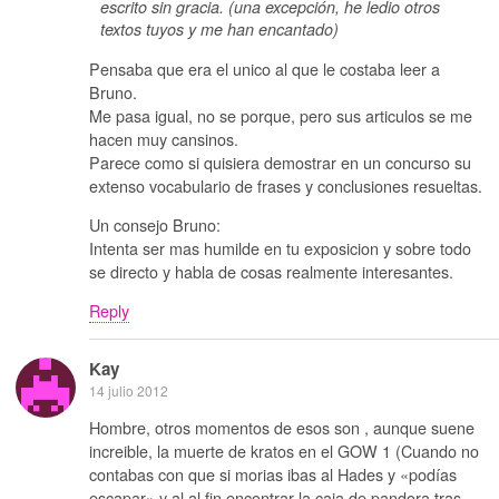
escrito sin gracia. (una excepción, he ledio otros
textos tuyos y me han encantado)
Pensaba que era el unico al que le costaba leer a
Bruno.
Me pasa igual, no se porque, pero sus articulos se me
hacen muy cansinos.
Parece como si quisiera demostrar en un concurso su
extenso vocabulario de frases y conclusiones resueltas.
Un consejo Bruno:
Intenta ser mas humilde en tu exposicion y sobre todo
se directo y habla de cosas realmente interesantes.
Reply
Kay
14 julio 2012
Hombre, otros momentos de esos son , aunque suene
increible, la muerte de kratos en el GOW 1 (Cuando no
contabas con que si morias ibas al Hades y «podías
escapar» y al al fin encontrar la caja de pandora tras