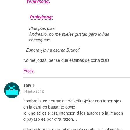
Yonkykong:
Yonkykong:
Plas plas plas.
Andresito, no me sueles gustar, pero lo has
conseguido
Espera ¿lo ha escrito Bruno?
No me jodas, pensé que estabas de coña xDD
Reply
Telvif
14 julio 2012
hombre la comparacion de kefka-joker con tener ojos
en la cara es bastante obvio
lo k no se es si era intencion d los autores o la imagen
d payaso es por otra razon…
d todas formas para mi el propio combate final contra