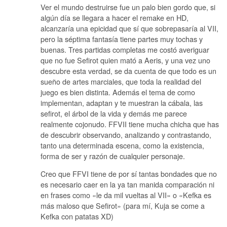
Ver el mundo destruirse fue un palo bien gordo que, si
algún día se llegara a hacer el remake en HD,
alcanzaría una epicidad que sí que sobrepasaría al VII,
pero la séptima fantasía tiene partes muy tochas y
buenas. Tres partidas completas me costó averiguar
que no fue Sefirot quien mató a Aeris, y una vez uno
descubre esta verdad, se da cuenta de que todo es un
sueño de artes marciales, que toda la realidad del
juego es bien distinta. Además el tema de como
implementan, adaptan y te muestran la cábala, las
sefirot, el árbol de la vida y demás me parece
realmente cojonudo. FFVII tiene mucha chicha que has
de descubrir observando, analizando y contrastando,
tanto una determinada escena, como la existencia,
forma de ser y razón de cualquier personaje.
Creo que FFVI tiene de por sí tantas bondades que no
es necesario caer en la ya tan manida comparación ni
en frases como «le da mil vueltas al VII» o «Kefka es
más maloso que Sefirot» (para mí, Kuja se come a
Kefka con patatas XD)