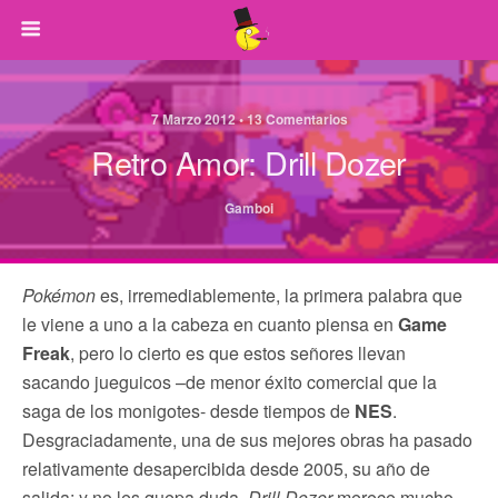
7 Marzo 2012 • 13 Comentarios
Retro Amor: Drill Dozer
Gamboi
Pokémon
es, irremediablemente, la primera palabra que
le viene a uno a la cabeza en cuanto piensa en
Game
Freak
, pero lo cierto es que estos señores llevan
sacando jueguicos –de menor éxito comercial que la
saga de los monigotes- desde tiempos de
NES
.
Desgraciadamente, una de sus mejores obras ha pasado
relativamente desapercibida desde 2005, su año de
salida; y no les quepa duda,
Drill Dozer
merece mucho