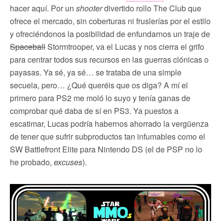
hacer aquí. Por un
shooter
divertido rollo The Club que
ofrece el mercado, sin coberturas ni fruslerías por el estilo
y ofreciéndonos la posibilidad de enfundarnos un traje de
Spaceball
Stormtrooper, va el Lucas y nos cierra el grifo
para centrar todos sus recursos en las guerras clónicas o
payasas. Ya sé, ya sé… se trataba de una simple
secuela, pero… ¿Qué queréis que os diga? A mí el
primero para PS2 me moló lo suyo y tenía ganas de
comprobar qué daba de sí en PS3. Ya puestos a
escatimar, Lucas podría habernos ahorrado la vergüenza
de tener que sufrir subproductos tan infumables como el
SW Battlefront Elite para Nintendo DS (el de PSP no lo
he probado,
excuses
).