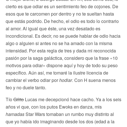
cierto es que odiar es un sentimiento feo de cojones. De
esos que te carcomen por dentro y no te sueltan hasta
que estás podrido. De hecho, el odio es todo lo contrario
al amor. Al igual que éste, una vez desatado es
incondicional. Es decir, no se puede hablar de odio hacia
algo o alguien si antes no se ha amado con la misma
intensidad. Por esta regla de tres y dada mi reconocida
pasión por la saga galáctica, considero que la frase «10
motivos para odiar» dispone aquí y hoy de todo su peso
específico. Aún así, me tomaré la ilustre licencia de
cambiar el verbo odiar por
hodiar
. Con H suena menos
feo y no duele tanto.
Tío
Gilito
Lucas me decepcionó hace cacho. Ya a los seis
años vi que, con los putos Ewoks en danza, mis
hamadas
Star Wars tomaban un rumbo muy distinto al
que yo había ido imaginando desde los dos (edad a la