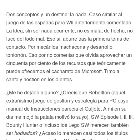
Dos conceptos y un destino: la nada. Caso similar al
juego de las espadas para Wii anteriormente comentado.
La idea, sin ser nada ocurrente, no es mala; de hecho, no
luce del todo mal. Eso sí, aburre tras la primera toma de
contacto. Por mecánica machacona y desarrollo
tontorrón. Eso por no comentar que olvida aprovechar un
cincuenta por ciento de los recursos que teóricamente
puede ofrecernos el cacharrito de Microsoft. Timo al
canto y hostión en los dientes.
¿Me he dejado alguno? ¿Creeís que Rebellion (aquel
extrañísimo juego de gestión y estrategia para PC cuyo
manual de instrucciones parecía el Quijote. A mí en su
día me
mojó la patata
motivó lo suyo), SW Episode I, II, III,
Bounty Hunter o incluso los Lego SW merecen también
ser
hodiados
? ¿Acaso lo merecen casi todos los títulos