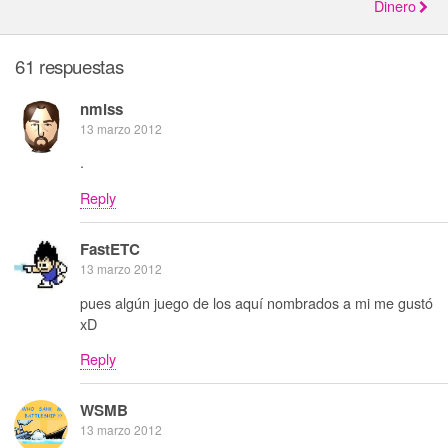
Dinero
61 respuestas
nmlss
13 marzo 2012
.
Reply
FastETC
13 marzo 2012
pues algún juego de los aquí nombrados a mi me gustó
xD
Reply
WSMB
13 marzo 2012