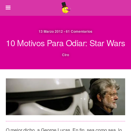
13 Marzo 2012 • 61 Comentarios
10 Motivos Para Odiar: Star Wars
Ciro
O mejor dicho, a George Lucas. En fin, sea como sea, lo