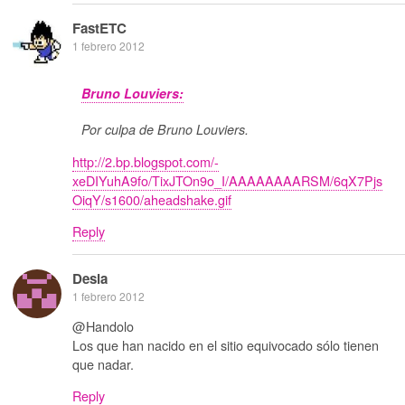
FastETC
1 febrero 2012
Bruno Louviers:
Por culpa de Bruno Louviers.
http://2.bp.blogspot.com/-
xeDIYuhA9fo/TixJTOn9o_I/AAAAAAAARSM/6qX7Pjs
OiqY/s1600/aheadshake.gif
Reply
Desia
1 febrero 2012
@Handolo
Los que han nacido en el sitio equivocado sólo tienen
que nadar.
Reply