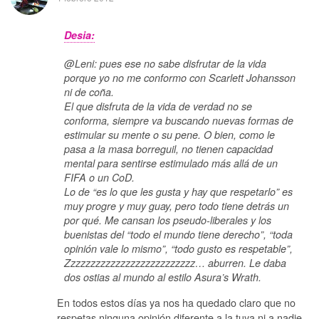
Desia:
@Leni: pues ese no sabe disfrutar de la vida
porque yo no me conformo con Scarlett Johansson
ni de coña.
El que disfruta de la vida de verdad no se
conforma, siempre va buscando nuevas formas de
estimular su mente o su pene. O bien, como le
pasa a la masa borreguil, no tienen capacidad
mental para sentirse estimulado más allá de un
FIFA o un CoD.
Lo de “es lo que les gusta y hay que respetarlo” es
muy progre y muy guay, pero todo tiene detrás un
por qué. Me cansan los pseudo-liberales y los
buenistas del “todo el mundo tiene derecho”, “toda
opinión vale lo mismo”, “todo gusto es respetable”,
Zzzzzzzzzzzzzzzzzzzzzzzzzz… aburren. Le daba
dos ostias al mundo al estilo Asura’s Wrath.
En todos estos días ya nos ha quedado claro que no
respetas ninguna opinión diferente a la tuya ni a nadie