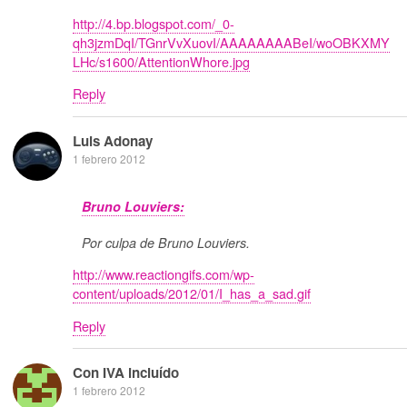
http://4.bp.blogspot.com/_0-
qh3jzmDqI/TGnrVvXuovI/AAAAAAAABeI/woOBKXMY
LHc/s1600/AttentionWhore.jpg
Reply
Luis Adonay
1 febrero 2012
Bruno Louviers:
Por culpa de Bruno Louviers.
http://www.reactiongifs.com/wp-
content/uploads/2012/01/I_has_a_sad.gif
Reply
Con IVA incluído
1 febrero 2012