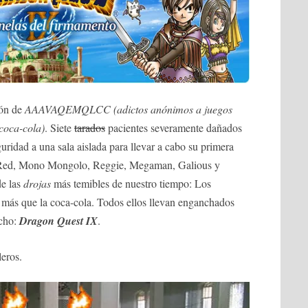
ión de
AAAVAQEMQLCC (adictos anónimos a juegos
coca-cola)
. Siete
tarados
pacientes severamente dañados
uridad a una sala aislada para llevar a cabo su primera
rd Red, Mono Mongolo, Reggie, Megaman, Galious y
de las
drojas
más temibles de nuestro tiempo: Los
más que la coca-cola. Todos ellos llevan enganchados
ucho:
Dragon Quest IX
.
eros.