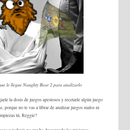
ue le llegue Naughty Bear 2 para analizarlo
rle la dosis de juegos apestosos y recetarle algún juego
, porque no te vas a librar de analizar juegos malos ni
empiezas tú, Reggie?
ego y todavía no me he descargado las misiones