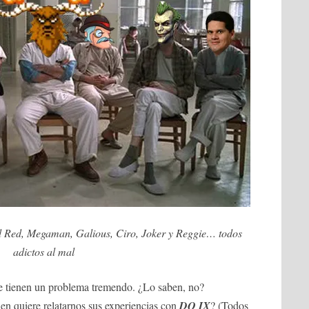
d Red, Megaman, Galious, Ciro, Joker y Reggie… todos
adictos al mal
e tienen un problema tremendo. ¿Lo saben, no?
en quiere relatarnos sus experiencias con
DQ IX
? (Todos