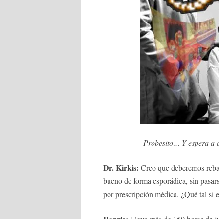
Probesito… Y espera a q
Dr. Kirkis:
Creo que deberemos rebaja
bueno de forma esporádica, sin pasarse
por prescripción médica. ¿Qué tal si 
Reggie:
Llevo más de 150 horas de ju