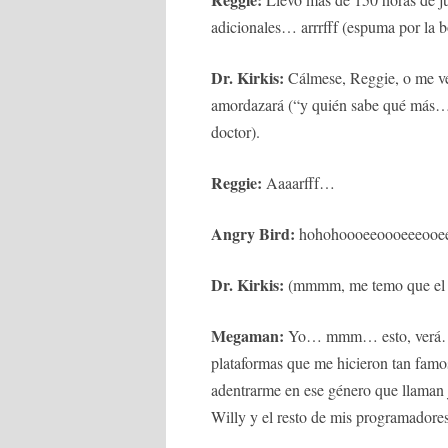
adicionales… arrrfff (espuma por la 
Dr. Kirkis:
Cálmese, Reggie, o me ver
amordazará (“y quién sabe qué más… 
doctor).
Reggie:
Aaaarfff…
Angry Bird:
hohohoooeeoooeeeooeee 
Dr. Kirkis:
(mmmm, me temo que el p
Megaman:
Yo… mmm… esto, verá… a l
plataformas que me hicieron tan famo
adentrarme en ese género que llaman j
Willy y el resto de mis programadores