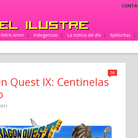
CONTA
Retro Amor
|
Indiegencias
|
La noticia del día
|
Epildoritas
|
36
on Quest IX: Centinelas
o
2011