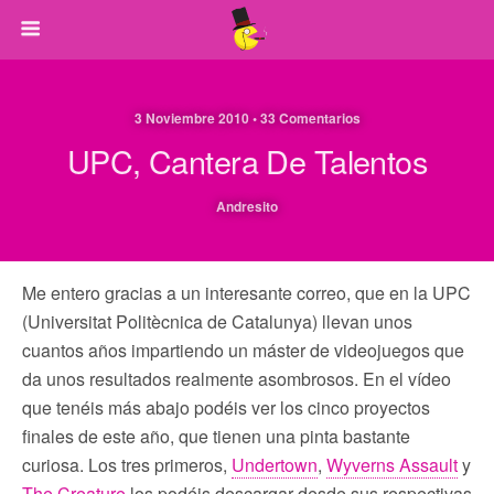
3 Noviembre 2010 • 33 Comentarios
UPC, Cantera De Talentos
Andresito
Me entero gracias a un interesante correo, que en la UPC
(Universitat Politècnica de Catalunya) llevan unos
cuantos años impartiendo un máster de videojuegos que
da unos resultados realmente asombrosos. En el vídeo
que tenéis más abajo podéis ver los cinco proyectos
finales de este año, que tienen una pinta bastante
curiosa. Los tres primeros,
Undertown
,
Wyverns Assault
y
The Creature
los podéis descargar desde sus respectivas