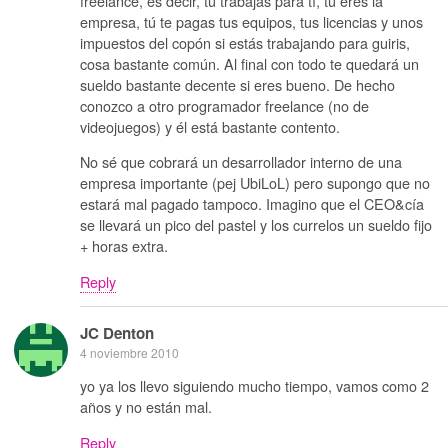
freelance, es decir, tú trabajas para tí, tú eres la
empresa, tú te pagas tus equipos, tus licencias y unos
impuestos del copón si estás trabajando para guiris,
cosa bastante común. Al final con todo te quedará un
sueldo bastante decente si eres bueno. De hecho
conozco a otro programador freelance (no de
videojuegos) y él está bastante contento.
No sé que cobrará un desarrollador interno de una
empresa importante (pej UbiLoL) pero supongo que no
estará mal pagado tampoco. Imagino que el CEO&cía
se llevará un pico del pastel y los currelos un sueldo fijo
+ horas extra.
Reply
JC Denton
4 noviembre 2010
yo ya los llevo siguiendo mucho tiempo, vamos como 2
años y no están mal.
Reply