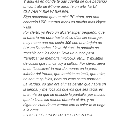
Y aquí es en donde te das cuenta de que pagando
un contrato de iPhone durante un año TE LA
CLAVAN Y SIN VASELINA.
Sigo pensando que un mini PC atom, con una
conexión USB internet mobil es mucho mas lógica
y útil.
Por cierto, yo llevo un alcatel súper pequeño, que
la batería me dura hasta cinco días sin recargar,
muy mono que me costo 30€ con una tarjeta de
20€ en llamadas. Lleva “blutus”, la pantalla es
“tocable con los deos”, lleva un hueco para
“tarjetica” de memoria microSD, etc… Y multitud
de cosas que nunca voy a utilizar. Por cierto, lleva
unas “lucecicas” la mar de monas en la parte
inferior del frontal, que también es tactil, que mira,
no son muy útiles, pero no veas como adornan.
La verdad, es que era el mas barato que había en
la tienda, y me toca los huevos que sea táctil, es
una mierda que se ensucie la pantalla, por mucho
que te laves las manos durante el día, y no
digamos cuando en verano con el calor te lo pega
a la oreja.
¡¡LOS TELÉFONOS TÁCTILES SON UNA