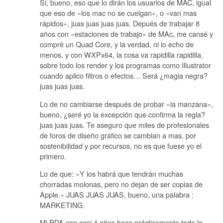
Si, bueno, eso que lo dirán los usuarios de MAC, igual
que eso de «los mac no se cuelgan», o «van mas
rápidos», juas juas juas juas. Depués de trabajar 8
años con «estaciones de trabajo» de MAc, me cansé y
compré un Quad Core, y la verdad, ni lo echo de
menos, y con WXPx64, la cosa va rapidilla rapidilla,
sobre todo los render y los programas como Illustrator
cuando aplico filtros o efectos… Será ¿magia negra?
juas juas juas.
Lo de no cambiarse después de probar «la manzana»,
bueno, ¿seré yo la excepción que confirma la regla?
juas juas juas. Te aseguro que miles de profesionales
de foros de diseño gráfico se cambian a mas, por
sostenibilidad y por recursos, no es que fuese yo el
primero.
Lo de que: «Y los habrá que tendrán muchas
chorradas molonas, pero no dejan de ser copias de
Apple.» JUAS JUAS JUAS, bueno, una palabra :
MARKETING.
Mi PDA con casi 4 años hace prácticamente todo lo