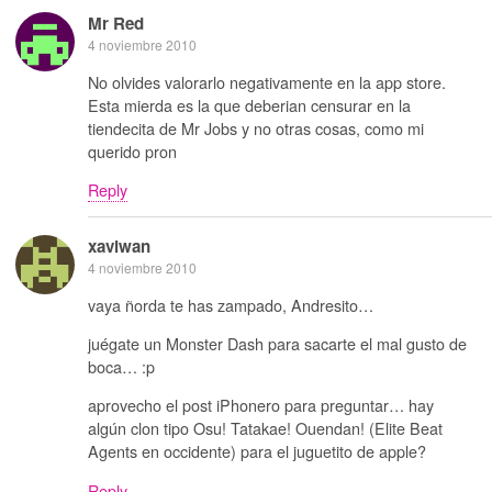
Mr Red
4 noviembre 2010
No olvides valorarlo negativamente en la app store.
Esta mierda es la que deberian censurar en la
tiendecita de Mr Jobs y no otras cosas, como mi
querido pron
Reply
xaviwan
4 noviembre 2010
vaya ñorda te has zampado, Andresito…
juégate un Monster Dash para sacarte el mal gusto de
boca… :p
aprovecho el post iPhonero para preguntar… hay
algún clon tipo Osu! Tatakae! Ouendan! (Elite Beat
Agents en occidente) para el juguetito de apple?
Reply