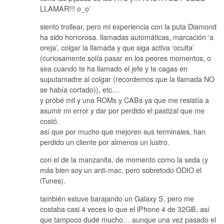
LLAMAR!!! o_o’
siento trollear, pero mi experiencia con la puta Diamond
ha sido horrorosa. llamadas automáticas, marcación ‘a
oreja’, colgar la llamada y que siga activa ‘oculta’
(curiosamente solía pasar en los peores momentos, o
sea cuando te ha llamado el jefe y te cagas en
suputamadre al colgar (recordemos que la llamada NO
se había cortado)), etc…
y probé mil y una ROMs y CABs ya que me resistía a
asumir mi error y dar por perdido el pastizal que me
costó.
así que por mucho que mejoren sus terminales, han
perdido un cliente por almenos un lustro.
con el de la manzanita, de momento como la seda (y
más bien soy un anti-mac, pero sobretodo ODIO el
iTunes).
también estuve barajando un Galaxy S, pero me
costaba casi 4 veces lo que el iPhone 4 de 32GB, así
que tampoco dudé mucho… aunque una vez pasado el