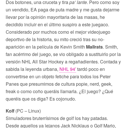
Dos botones, una cruceta y tira
pa’ lante
. Pero como soy
un vendido, EA paga de puta madre y me gusta dejarme
llevar por la opinión mayoritaria de las masas, he
decidido incluir en el último suspiro a este juegaco.
Considerado por muchos como el mejor videojuego
deportivo de la historia, su mito creció tras su no-
aparición en la película de Kevin Smith
Mallrats
. Smith,
fan acérrimo del juego, se vio obligado a sustituirlo por la
versión NHL All Star Hockey a regañadientes. Contada y
sabida la leyenda urbana,
NHL 94′
tardó poco en
convertirse en un objeto fetiche para todos los Peter
Panes que presumimos de cultura popie, nerd, geek,
freak o como coño queráis llamarla. ¿El juego? ¿Qué
queréis que os diga? Es cojonudo.
Kolf
(PC – Linux)
Simuladores bruterrísimos de golf los hay patadas.
Desde aquellos ya lejanos Jack Nicklaus o Golf Mario,