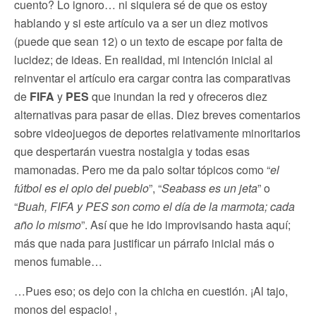
cuento? Lo ignoro… ni siquiera sé de que os estoy
hablando y si este artículo va a ser un diez motivos
(puede que sean 12) o un texto de escape por falta de
lucidez; de ideas. En realidad, mi intención inicial al
reinventar el artículo era cargar contra las comparativas
de
FIFA
y
PES
que inundan la red y ofreceros diez
alternativas para pasar de ellas. Diez breves comentarios
sobre videojuegos de deportes relativamente minoritarios
que despertarán vuestra nostalgia y todas esas
mamonadas. Pero me da palo soltar tópicos como “
el
fútbol es el opio del pueblo
”, “
Seabass es un jeta
” o
“
Buah, FIFA y PES son como el día de la marmota; cada
año lo mismo
”. Así que he ido improvisando hasta aquí;
más que nada para justificar un párrafo inicial más o
menos fumable…
…Pues eso; os dejo con la chicha en cuestión. ¡Al tajo,
monos del espacio! ,