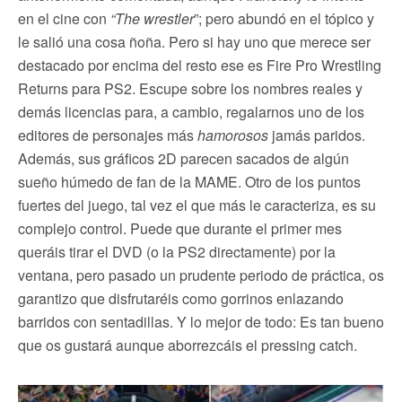
en el cine con
“The wrestler
”; pero abundó en el tópico y
le salió una cosa ñoña. Pero si hay uno que merece ser
destacado por encima del resto ese es Fire Pro Wrestling
Returns para PS2. Escupe sobre los nombres reales y
demás licencias para, a cambio, regalarnos uno de los
editores de personajes más
hamorosos
jamás paridos.
Además, sus gráficos 2D parecen sacados de algún
sueño húmedo de fan de la MAME. Otro de los puntos
fuertes del juego, tal vez el que más le caracteriza, es su
complejo control. Puede que durante el primer mes
queráis tirar el DVD (o la PS2 directamente) por la
ventana, pero pasado un prudente periodo de práctica, os
garantizo que disfrutaréis como gorrinos enlazando
barridos con sentadillas. Y lo mejor de todo: Es tan bueno
que os gustará aunque aborrezcáis el pressing catch.