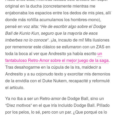
original en la ducha (concretamente mientras me
enjabonaba los espacios entre los dedos de mis pies, allí
donde más roñilla acumulamos los hombres-mono),
pensé en voz alta: “
He de escribir algo sobre el Dodge
Ball de Kunio Kun, seguro que la mayoría de esos
imberbes no lo conoce
”. ¡Ja, incauto de mí! Mis ilusiones
por rememorar este clásico se esfumaron con un ZAS en
toda la boca al ver que Andresito ya había escrito
un
fantabuloso Retro-Amor sobre el mejor juego de la saga
.
Tras desahogarme en la cúpula de la ira, maldecir a
Andresito y a su cojonudo texto y exorcitar mis demonios
de la envidia con el Duke Nukem, recapacité y reformulé
el artículo.
Ya no iba a ser un Retro-amor de Dodge Ball, sino un
“Diez motivos” en el que iría incluido Dodge Ball. Pillado
por los pelos, lo sé, pero con un par. ¿Que porqué os lo