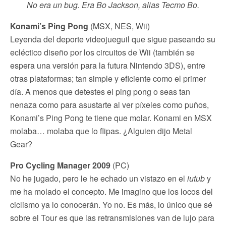
No era un bug. Era Bo Jackson, alias Tecmo Bo.
Konami’s Ping Pong
(MSX, NES, Wii)
Leyenda del deporte videojueguil que sigue paseando su
ecléctico diseño por los circuitos de Wii (también se
espera una versión para la futura Nintendo 3DS), entre
otras plataformas; tan simple y eficiente como el primer
día. A menos que detestes el ping pong o seas tan
nenaza como para asustarte al ver píxeles como puños,
Konami’s Ping Pong te tiene que molar. Konami en MSX
molaba… molaba que lo flipas. ¿Alguien dijo Metal
Gear?
Pro Cycling Manager 2009
(PC)
No he jugado, pero le he echado un vistazo en el
iutub
y
me ha molado el concepto. Me imagino que los locos del
ciclismo ya lo conocerán. Yo no. Es más, lo único que sé
sobre el Tour es que las retransmisiones van de lujo para