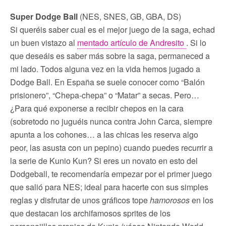
Super Dodge Ball
(NES, SNES, GB, GBA, DS)
Si queréis saber cual es el mejor juego de la saga, echad
un buen vistazo al
mentado artículo de Andresito
. Si lo
que deseáis es saber más sobre la saga, permaneced a
mi lado. Todos alguna vez en la vida hemos jugado a
Dodge Ball. En España se suele conocer como “Balón
prisionero”, “Chepa-chepa” o “Matar” a secas. Pero…
¿Para qué exponerse a recibir chepos en la cara
(sobretodo no juguéis nunca contra John Carca, siempre
apunta a los cohones… a las chicas les reserva algo
peor, las asusta con un pepino) cuando puedes recurrir a
la serie de Kunio Kun? Si eres un novato en esto del
Dodgeball, te recomendaría empezar por el primer juego
que salió para NES; ideal para hacerte con sus simples
reglas y disfrutar de unos gráficos tope
hamorosos
en los
que destacan los archifamosos sprites de los