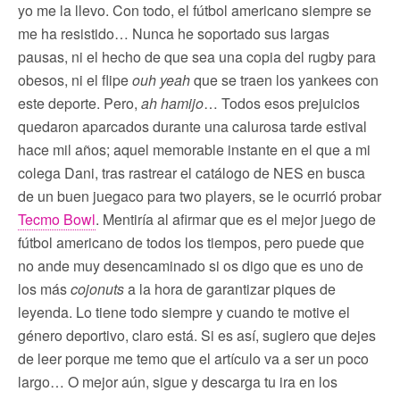
yo me la llevo. Con todo, el fútbol americano siempre se
me ha resistido… Nunca he soportado sus largas
pausas, ni el hecho de que sea una copia del rugby para
obesos, ni el flipe
ouh yeah
que se traen los yankees con
este deporte. Pero,
ah hamijo
… Todos esos prejuicios
quedaron aparcados durante una calurosa tarde estival
hace mil años; aquel memorable instante en el que a mi
colega Dani, tras rastrear el catálogo de NES en busca
de un buen juegaco para two players, se le ocurrió probar
Tecmo Bowl
. Mentiría al afirmar que es el mejor juego de
fútbol americano de todos los tiempos, pero puede que
no ande muy desencaminado si os digo que es uno de
los más
cojonuts
a la hora de garantizar piques de
leyenda. Lo tiene todo siempre y cuando te motive el
género deportivo, claro está. Si es así, sugiero que dejes
de leer porque me temo que el artículo va a ser un poco
largo… O mejor aún, sigue y descarga tu ira en los