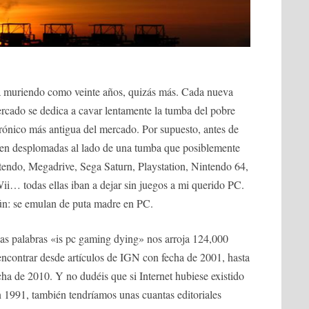
va muriendo como veinte años, quizás más. Cada nueva
ercado se dedica a cavar lentamente la tumba del pobre
trónico más antigua del mercado. Por supuesto, antes de
yacen desplomadas al lado de una tumba que posiblemente
tendo, Megadrive, Sega Saturn, Playstation, Nintendo 64,
… todas ellas iban a dejar sin juegos a mi querido PC.
ún: se emulan de puta madre en PC.
as palabras «is pc gaming dying» nos arroja 124,000
encontrar desde artículos de IGN con fecha de 2001, hasta
a de 2010. Y no dudéis que si Internet hubiese existido
n 1991, también tendríamos unas cuantas editoriales