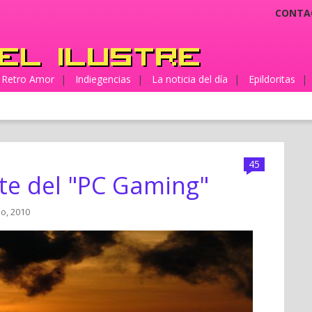
CONTA
Retro Amor
|
Indiegencias
|
La noticia del día
|
Epildoritas
|
45
te del "PC Gaming"
lio, 2010