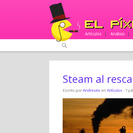
Artículos
|
Análisis
|
Steam al resca
Escrito por
Andresito
en
Artículos
- 7 ju