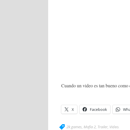
Cuando un video es tan bueno como es
X
Facebook
Wha
2k games
,
Mafia 2
,
Trailer
,
Video
.