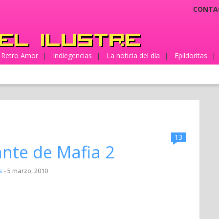
CONTA
Retro Amor
|
Indiegencias
|
La noticia del día
|
Epildoritas
|
13
ante de Mafia 2
s
- 5 marzo, 2010