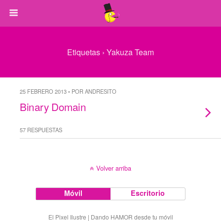
Etiquetas › Yakuza Team
25 FEBRERO 2013 • POR ANDRESITO
Binary Domain
57 RESPUESTAS
Volver arriba
Móvil
Escritorio
El Pixel Ilustre | Dando HAMOR desde tu móvil