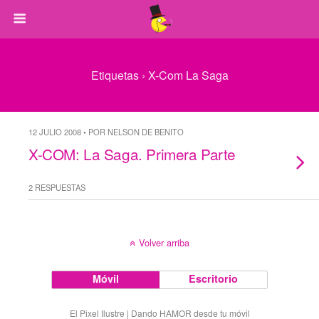
Etiquetas › X-Com La Saga
12 JULIO 2008 • POR NELSON DE BENITO
X-COM: La Saga. Primera Parte
2 RESPUESTAS
Volver arriba
Móvil
Escritorio
El Pixel Ilustre | Dando HAMOR desde tu móvil