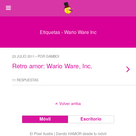
Etiquetas › Wario Ware Inc
23 JULIO 2011 • POR GAMBOI
Retro amor: Wario Ware, Inc.
11 RESPUESTAS
Volver arriba
Móvil
Escritorio
El Pixel Ilustre | Dando HAMOR desde tu móvil