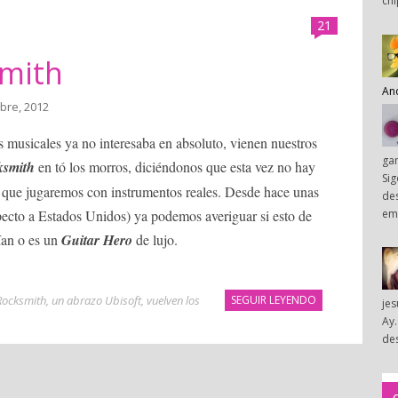
chi
21
smith
An
ubre, 2012
 musicales ya no interesaba en absoluto, vienen nuestros
ga
ksmith
en tó los morros, diciéndonos que esta vez no hay
Sig
 que jugaremos con instrumentos reales. Desde hace unas
des
em
pecto a Estados Unidos) ya podemos averiguar si esto de
ían o es un
Guitar Hero
de lujo.
Rocksmith
,
un abrazo Ubisoft
,
vuelven los
SEGUIR LEYENDO
je
Ay.
des