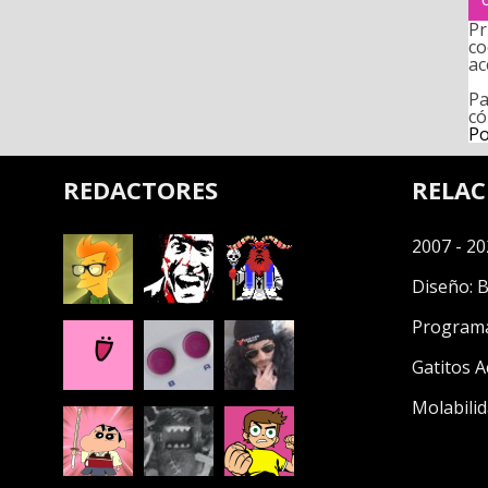
Pr
co
ac
Pa
có
Po
REDACTORES
RELA
2007 - 20
Diseño:
B
Program
Gatitos A
Molabilid