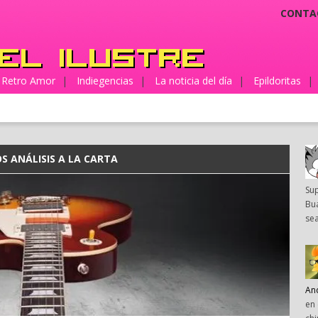
CONTA
Retro Amor
|
Indiegencias
|
La noticia del día
|
Epildoritas
|
S ANÁLISIS A LA CARTA
Su
Bua
sea
An
en 