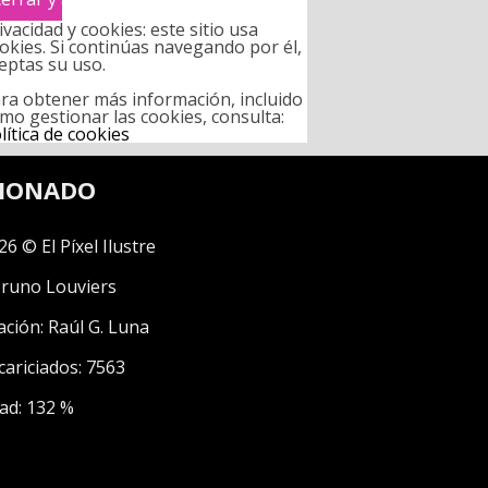
ivacidad y cookies: este sitio usa
okies. Si continúas navegando por él,
eptas su uso.
ra obtener más información, incluido
mo gestionar las cookies, consulta:
lítica de cookies
CIONADO
26 © El Píxel Ilustre
runo Louviers
ación:
Raúl G. Luna
cariciados: 7563
ad: 132 %