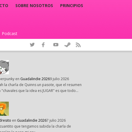
CTO
SOBRE NOSOTROS
PRINCIPIOS
Podcast
|
perpunky
en
Guadalindie 2026
9 julio 2026
h la charla de Quinns un pasote, que el resumen
 "chavales que la idea es JUGAR" es que todo…
dresito
en
Guadalindie 2026
7 julio 2026
cuantito que tengamos subida la charla de