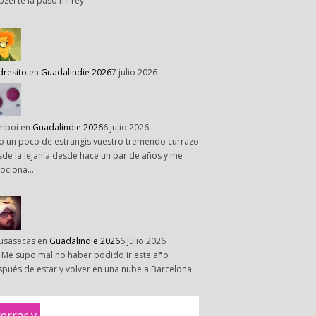
pzel te la paso mi rey
dresito
en
Guadalindie 2026
7 julio 2026
mboi
en
Guadalindie 2026
6 julio 2026
o un poco de estrangis vuestro tremendo currazo
de la lejanía desde hace un par de años y me
ociona…
susasecas
en
Guadalindie 2026
6 julio 2026
 Me supo mal no haber podido ir este año
pués de estar y volver en una nube a Barcelona…