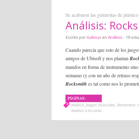
Se acabaron las guitarritas de plástico
Análisis: Rock
Escrito por
Galious
en
Análisis
- 19 oct
Cuando parecía que esto de los juegos
amigos de Ubisoft y nos plantan
Roc
mandos en forma de instrumento sino
semanas (y con un año de retraso res
Rocksmith
es tal como nos lo promet
PÁGINAS:
1
2
3
4
5
Análisis
,
Juegos musicales
,
Remember
,
análisis a la carta
.