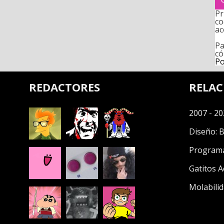
Pr
co
ac
Pa
có
Po
REDACTORES
RELA
2007 - 20
Diseño:
B
Program
Gatitos A
Molabilid