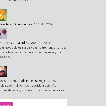
pzel te la paso mi rey
dresito
en
Guadalindie 2026
7 julio 2026
mboi
en
Guadalindie 2026
6 julio 2026
o un poco de estrangis vuestro tremendo currazo
de la lejanía desde hace un par de años y me
ociona…
susasecas
en
Guadalindie 2026
6 julio 2026
 Me supo mal no haber podido ir este año
pués de estar y volver en una nube a Barcelona…