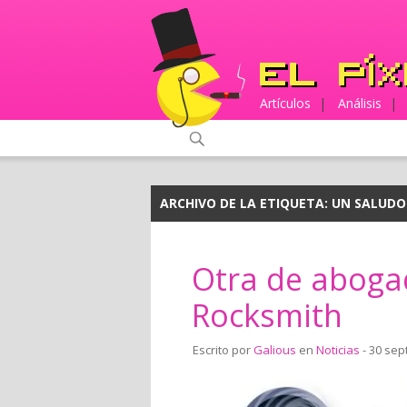
Artículos
|
Análisis
|
ARCHIVO DE LA ETIQUETA:
UN SALUDO
Otra de abogad
Rocksmith
Escrito por
Galious
en
Noticias
- 30 sep