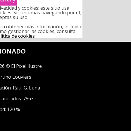
ivacidad y cookies: este sitio usa
okies. Si continúas navegando por él,
eptas su uso.
ra obtener más información, incluido
mo gestionar las cookies, consulta:
lítica de cookies
CIONADO
26 © El Píxel Ilustre
runo Louviers
ación:
Raúl G. Luna
cariciados: 7563
ad: 120 %