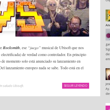
chi
An
ga
re
Rocksmith
, ese
“juego”
musical de Ubisoft que nos
Sig
(o electrificada) de verdad como controlador. En principio
des
em
o de momento solo está anunciado su lanzamiento en
el lanzamiento europeo nada se sabe. Todo está en el
je
n saludo Ubisoft
.
SEGUIR LEYENDO
Ay.
des