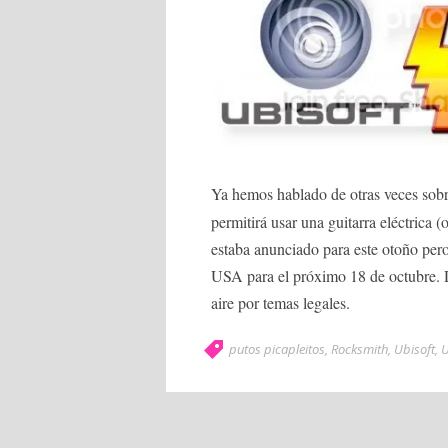
Ya hemos hablado de otras veces sob
permitirá usar una guitarra eléctrica 
estaba anunciado para este otoño per
USA para el próximo 18 de octubre. D
aire por temas legales.
putos picapleitos
,
Rocksmith
,
Ubisoft
,
U