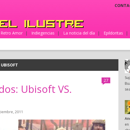
CONTA
Retro Amor
|
Indiegencias
|
La noticia del día
|
Epildoritas
|
 UBISOFT
Su
27
Bua
os: Ubisoft VS.
sea
tiembre, 2011
An
en 