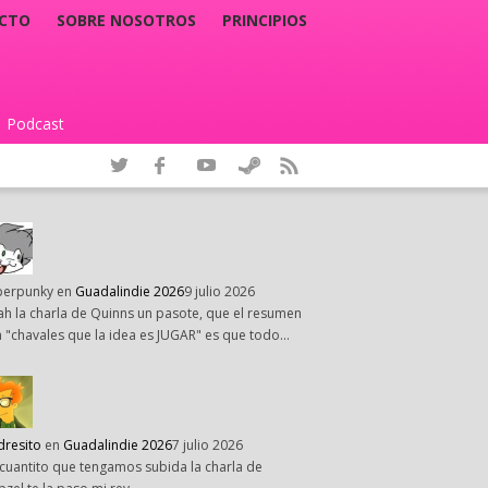
CTO
SOBRE NOSOTROS
PRINCIPIOS
Podcast
|
perpunky
en
Guadalindie 2026
9 julio 2026
h la charla de Quinns un pasote, que el resumen
 "chavales que la idea es JUGAR" es que todo…
dresito
en
Guadalindie 2026
7 julio 2026
cuantito que tengamos subida la charla de