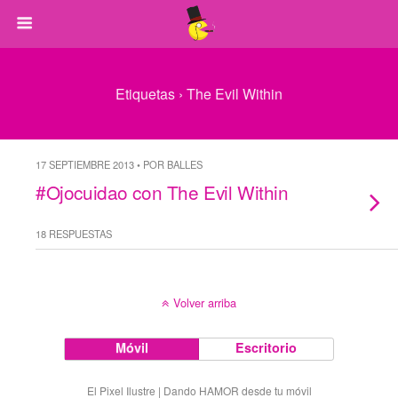
Etiquetas › The Evil Within
17 SEPTIEMBRE 2013 • POR BALLES
#Ojocuidao con The Evil Within
18 RESPUESTAS
Volver arriba
Móvil
Escritorio
El Pixel Ilustre | Dando HAMOR desde tu móvil