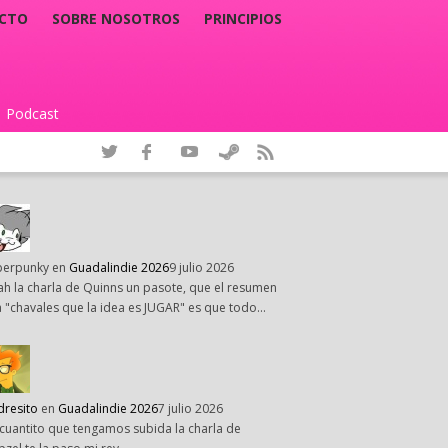
CTO
SOBRE NOSOTROS
PRINCIPIOS
Podcast
|
perpunky
en
Guadalindie 2026
9 julio 2026
h la charla de Quinns un pasote, que el resumen
 "chavales que la idea es JUGAR" es que todo…
dresito
en
Guadalindie 2026
7 julio 2026
cuantito que tengamos subida la charla de