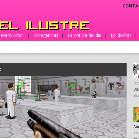
CONTA
Retro Amor
|
Indiegencias
|
La noticia del día
|
Epildoritas
|
C
Su
Bua
sea
An
en 