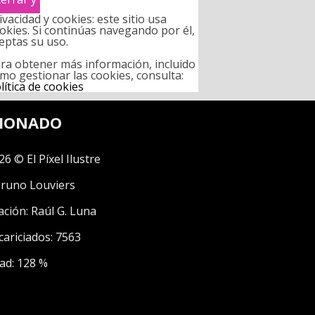
ivacidad y cookies: este sitio usa
okies. Si continúas navegando por él,
eptas su uso.
ra obtener más información, incluido
mo gestionar las cookies, consulta:
lítica de cookies
CIONADO
26 © El Píxel Ilustre
runo Louviers
ación:
Raúl G. Luna
cariciados: 7563
ad: 128 %