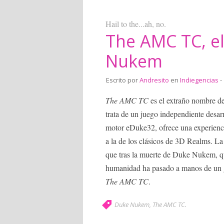
Hail to the...ah, no.
The AMC TC, el
Nukem
Escrito por
Andresito
en
Indiegencias
-
The AMC TC
es el extraño nombre de
trata de un juego independiente desar
motor eDuke32, ofrece una experien
a la de los clásicos de 3D Realms. La 
que tras la muerte de Duke Nukem, que
humanidad ha pasado a manos de un gr
The AMC TC
.
Duke Nukem
,
The AMC TC
.