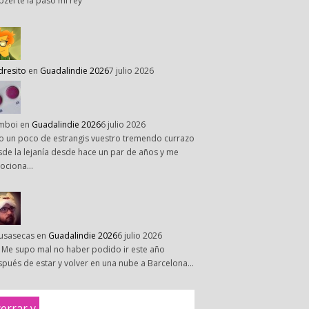
pzel te la paso mi rey
dresito
en
Guadalindie 2026
7 julio 2026
mboi
en
Guadalindie 2026
6 julio 2026
o un poco de estrangis vuestro tremendo currazo
de la lejanía desde hace un par de años y me
ociona…
susasecas
en
Guadalindie 2026
6 julio 2026
 Me supo mal no haber podido ir este año
pués de estar y volver en una nube a Barcelona…