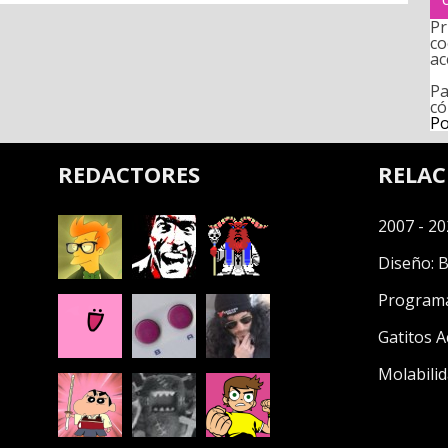
Pr
co
ac
Pa
có
Po
REDACTORES
RELA
2007 - 20
Diseño:
B
Program
Gatitos A
Molabilid