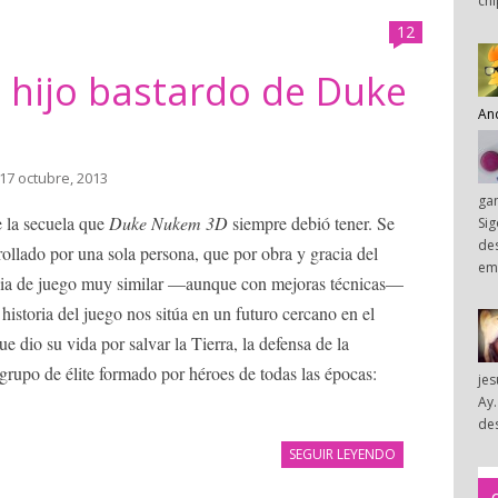
chi
12
 hijo bastardo de Duke
An
 17 octubre, 2013
ga
 la secuela que
Duke Nukem 3D
siempre debió tener. Se
Sig
des
rollado por una sola persona, que por obra y gracia del
em
cia de juego muy similar —aunque con mejoras técnicas—
historia del juego nos sitúa en un futuro cercano en el
 dio su vida por salvar la Tierra, la defensa de la
upo de élite formado por héroes de todas las épocas:
je
Ay.
des
SEGUIR LEYENDO