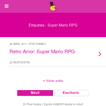
Etiquetas › Super Mario RPG
28 ABRIL 2011 • POR GAMBOI
Retro Amor: Super Mario RPG
32 RESPUESTAS
Volver arriba
Móvil
Escritorio
El Pixel Ilustre | Dando HAMOR desde tu móvil