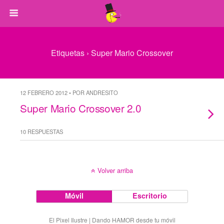
Etiquetas › Super Mario Crossover
12 FEBRERO 2012 • POR ANDRESITO
Super Mario Crossover 2.0
10 RESPUESTAS
Volver arriba
Móvil
Escritorio
El Pixel Ilustre | Dando HAMOR desde tu móvil