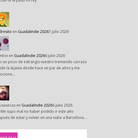
pzel te la paso mi rey
dresito
en
Guadalindie 2026
7 julio 2026
mboi
en
Guadalindie 2026
6 julio 2026
o un poco de estrangis vuestro tremendo currazo
de la lejanía desde hace un par de años y me
ociona…
susasecas
en
Guadalindie 2026
6 julio 2026
 Me supo mal no haber podido ir este año
pués de estar y volver en una nube a Barcelona…