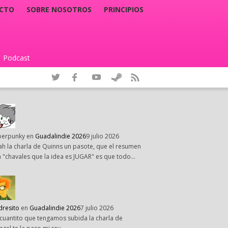
CTO
SOBRE NOSOTROS
PRINCIPIOS
Podcast
|
perpunky
en
Guadalindie 2026
9 julio 2026
h la charla de Quinns un pasote, que el resumen
 "chavales que la idea es JUGAR" es que todo…
dresito
en
Guadalindie 2026
7 julio 2026
cuantito que tengamos subida la charla de