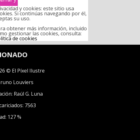
ivacidad y cookies: este sitio usa
okies. Si continúas navegando por él,
eptas su uso.
ra obtener más información, incluido
mo gestionar las cookies, consulta:
lítica de cookies
CIONADO
26 © El Píxel Ilustre
runo Louviers
ación:
Raúl G. Luna
cariciados: 7563
ad: 127 %