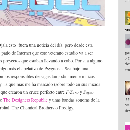
chi
An
jalá esto fuera una noticia del día, pero desde esta
patio de Internet que este veterano estudio va a ser
ga
Sig
s proyectos que estaban llevando a cabo. Por si a alguno
des
 algo más el apelativo de Psygnosis. Sea bajo una
em
on los responsables de sagas tan jodidamente míticas
y la que más me ha marcado (sobre todo en sus inicios
a que crearon un cruce perfecto entre
F-Zero
y
Super
de
The Designers Republic
y unas bandas sonoras de la
je
Ay.
rbital, The Chemical Brothers o Prodigy.
des