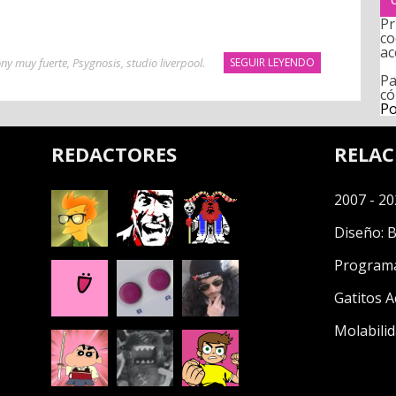
Pr
co
ac
ony muy fuerte
,
Psygnosis
,
studio liverpool
.
SEGUIR LEYENDO
Pa
có
Po
REDACTORES
RELA
2007 - 20
Diseño:
B
Program
Gatitos A
Molabilid