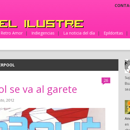
CONTA
Retro Amor
|
Indiegencias
|
La noticia del día
|
Epildoritas
|
VERPOOL
Su
26
Bua
l se va al garete
sea
sto, 2012
An
en 