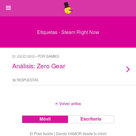
Etiquetas › Steam Right Now
21 JULIO 2012 • POR GAMBOI
Análisis: Zero Gear
36 RESPUESTAS
Volver arriba
Móvil
Escritorio
El Pixel Ilustre | Dando HAMOR desde tu móvil