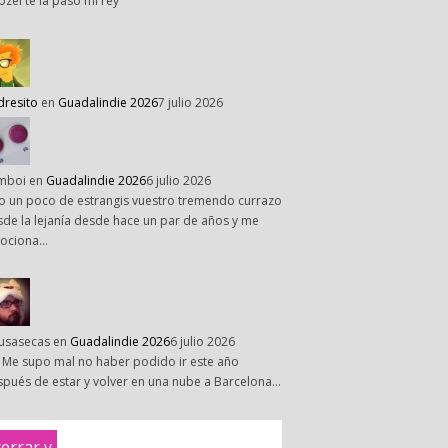
pzel te la paso mi rey
dresito
en
Guadalindie 2026
7 julio 2026
mboi
en
Guadalindie 2026
6 julio 2026
o un poco de estrangis vuestro tremendo currazo
de la lejanía desde hace un par de años y me
ociona…
susasecas
en
Guadalindie 2026
6 julio 2026
 Me supo mal no haber podido ir este año
pués de estar y volver en una nube a Barcelona…