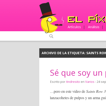
Artículos
|
Análisis
|
ARCHIVO DE LA ETIQUETA:
SAINTS RO
Sé que soy un 
Escrito por
Andresito
en
Varios
- 24 se
…pero en este vídeo de
Saints Row 3
lanzacohetes de pulpos y un arma guia