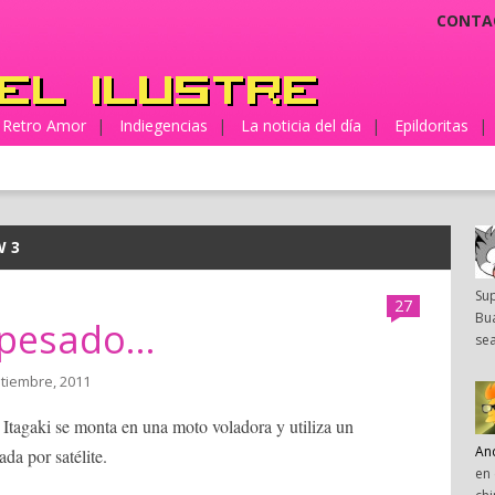
CONTA
Retro Amor
|
Indiegencias
|
La noticia del día
|
Epildoritas
|
W 3
Su
27
Bua
pesado...
sea
ptiembre, 2011
Itagaki se monta en una moto voladora y utiliza un
An
da por satélite.
en 