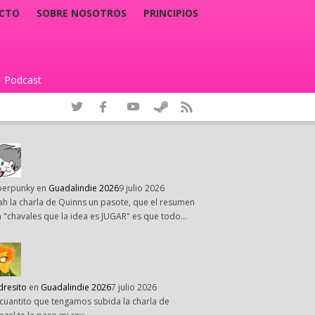
CTO
SOBRE NOSOTROS
PRINCIPIOS
Podcast
|
perpunky
en
Guadalindie 2026
9 julio 2026
h la charla de Quinns un pasote, que el resumen
 "chavales que la idea es JUGAR" es que todo…
dresito
en
Guadalindie 2026
7 julio 2026
cuantito que tengamos subida la charla de