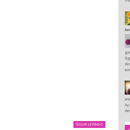
chi
An
ga
Sig
des
em
je
Ay.
des
SEGUIR LEYENDO