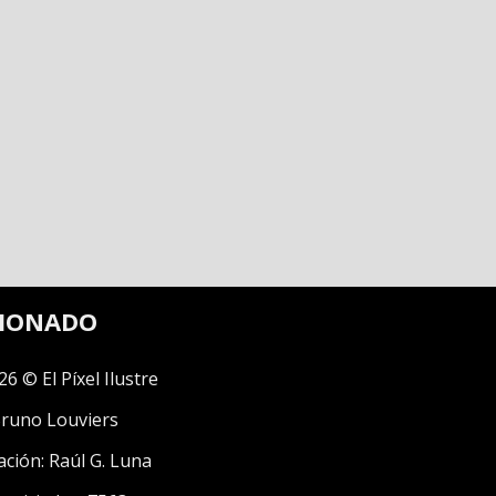
CIONADO
26 © El Píxel Ilustre
runo Louviers
ación:
Raúl G. Luna