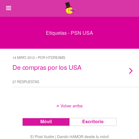
Etiquetas › PSN USA
14 MAYO 2012 • POR HTDREAMS
De compras por los USA
27 RESPUESTAS
Volver arriba
Móvil
Escritorio
El Pixel Ilustre | Dando HAMOR desde tu móvil