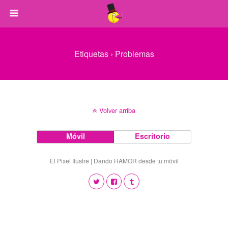
Etiquetas › Problemas
Volver arriba
Móvil
Escritorio
El Pixel Ilustre | Dando HAMOR desde tu móvil